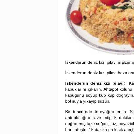
İskenderun deniz kızı pilavı malzeme
İskenderun deniz kızı pilavı hazırlanı
İskenderun deniz kızı pilavı:
Kar
kabuklarını çıkarın. Ahtapot kolunu
kabuğunu soyup küp küp doğrayın. 
bol suyla yıkayıp süzün.
Bir tencerede tereyağını eritin. 
antepfıstığını ilave edip 5 dakika 
doğranmış taze soğan, tuz, beyazbib
harlı ateşte, 15 dakika da kısık ateşte