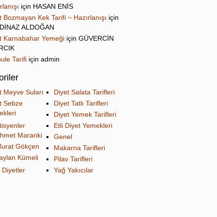
rlanışı
için
HASAN ENİS
t Bozmayan Kek Tarifi ~ Hazırlanışı
için
DİNAZ ALDOĞAN
t Karnabahar Yemeği
için
GÜVERCİN
IRCIK
ule Tarifi
için
admin
riler
t Meyve Suları
Diyet Salata Tarifleri
t Sebze
Diyet Tatlı Tarifleri
kleri
Diyet Yemek Tarifleri
tisyenler
Etli Diyet Yemekleri
hmet Maranki
Genel
urat Gökçen
Makarna Tarifleri
aylan Kümeli
Pilav Tarifleri
 Diyetler
Yağ Yakıcılar