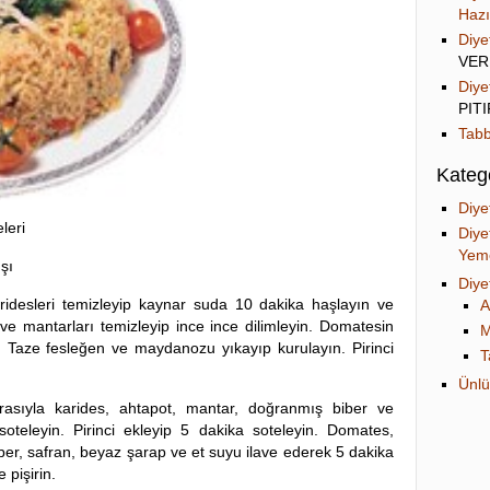
Hazı
Diye
VER
Diye
PIT
Tabb
Katego
Diye
leri
Diye
Yeme
şı
Diye
idesleri temizleyip kaynar suda 10 dakika haşlayın ve
A
 ve mantarları temizleyip ince ince dilimleyin. Domatesin
M
Taze fesleğen ve maydanozu yıkayıp kurulayın. Pirinci
T
Ünlü
Sırasıyla karides, ahtapot, mantar, doğranmış biber ve
soteleyin. Pirinci ekleyip 5 dakika soteleyin. Domates,
er, safran, beyaz şarap ve et suyu ilave ederek 5 dakika
 pişirin.