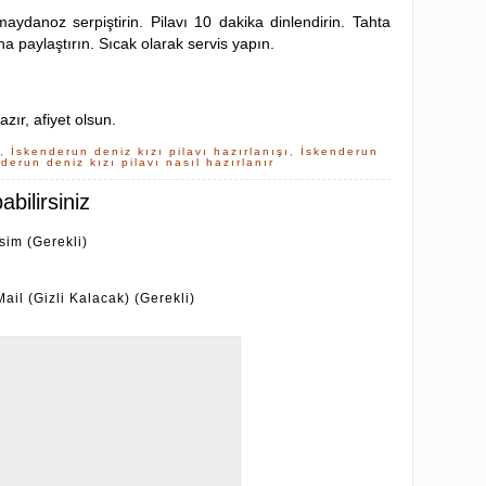
ydanoz serpiştirin. Pilavı 10 dakika dinlendirin. Tahta
a paylaştırın. Sıcak olarak servis yapın.
azır, afiyet olsun.
,
İskenderun deniz kızı pilavı hazırlanışı
,
İskenderun
derun deniz kızı pilavı nasıl hazırlanır
bilirsiniz
İsim (Gerekli)
Mail (Gizli Kalacak) (Gerekli)