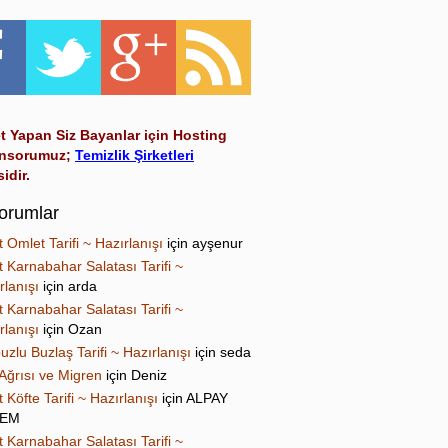
t Yapan Siz Bayanlar için Hosting
nsorumuz;
Temizlik Şirketleri
sidir.
orumlar
t Omlet Tarifi ~ Hazırlanışı
için
ayşenur
t Karnabahar Salatası Tarifi ~
rlanışı
için
arda
t Karnabahar Salatası Tarifi ~
rlanışı
için
Ozan
uzlu Buzlaş Tarifi ~ Hazırlanışı
için
seda
Ağrısı ve Migren
için
Deniz
t Köfte Tarifi ~ Hazırlanışı
için
ALPAY
NEM
t Karnabahar Salatası Tarifi ~