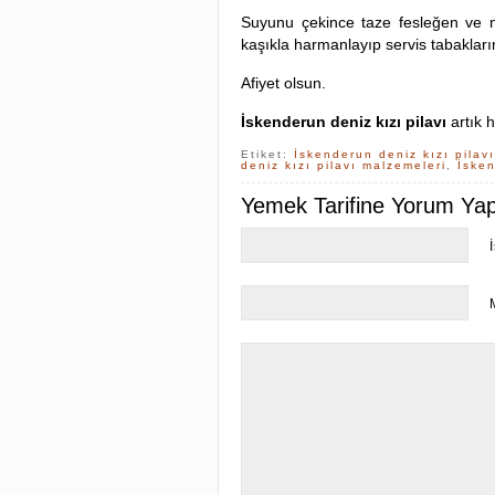
Suyunu çekince taze fesleğen ve ma
kaşıkla harmanlayıp servis tabakların
Afiyet olsun.
İskenderun deniz kızı pilavı
artık h
Etiket:
İskenderun deniz kızı pilavı
deniz kızı pilavı malzemeleri
,
İsken
Yemek Tarifine Yorum Yapa