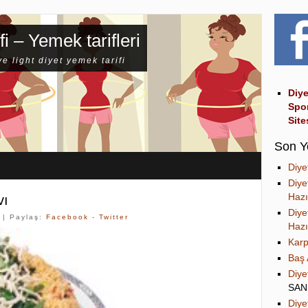
fi – Yemek tarifleri
ve light diyet yemek tarifi
Diye
Spo
Site
Son Y
Diye
Diye
Hazı
vı
Diye
| Paylaş:
Facebook
-
Twitter
Hazı
Karp
Baş 
Diye
SA
Diye