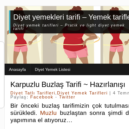
Diyet yemekleri tarifi – Yemek tarifl
Diyet yemek tarifleri – Pratik ve light diyet yemek
tarifi
Anasayfa
Diyet Yemek Listesi
Karpuzlu Buzlaş Tarifi ~ Hazırlanışı
Diyet Tatlı Tarifleri
,
Diyet Yemek Tarifleri
| 4 Tem
Paylaş:
Facebook
-
Twitter
Bir önceki buzlaş tarifimizin çok tutulması
sürükledi.
Muzlu
buzlaştan sonra şimdi d
yapımına el atıyoruz…