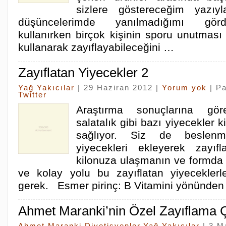
sizlere göstereceğim yazıy
düşüncelerimde yanılmadığımı görd
kullanırken birçok kişinin sporu unutması
kullanarak zayıflayabileceğini …
Zayıflatan Yiyecekler 2
Yağ Yakıcılar
| 29 Haziran 2012 |
Yorum yok
| P
Twitter
Araştırma sonuçlarına gör
salatalık gibi bazı yiyecekler k
sağlıyor. Siz de beslen
yiyecekleri ekleyerek zayıflay
kilonuza ulaşmanın ve formda
ve kolay yolu bu zayıflatan yiyecekler
gerek. Esmer pirinç: B Vitamini yönünde
Ahmet Maranki’nin Özel Zayıflama 