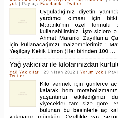
Ahmet Maranki
,
Diyetisyenler
,
Yağ Yakıcılar
| 3 M
yok
| Paylaş:
Facebook
-
Twitter
Uyguladığınız diyetin yanı
yardımcı olması için bit
Maranki’nin özel formülü o
kullanabilirsiniz. İşte sizler
Ahmet Maranki Zayıflama Ça
için kullanacağımzı malzemelerimiz ; Ma
Yeşilçay Kekik Limon (Her birinden 100 …
Yağ yakıcılar ile kilolarınızdan kurtu
Yağ Yakıcılar
| 29 Nisan 2012 |
Yorum yok
| Pay
Twitter
Kilo vermek için günlerce a
kalarak hem metabolizmanı
yaşantınızı etkilediğinizi 
yiyecekler tam size göre. Y
bulunan bu besinlerle aç kal
yakmanız mümkün. Özellikle yaz sezon