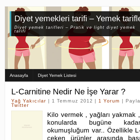
Diyet yemekleri tarifi – Yemek tarifl
Diyet yemek tarifleri – Pratik ve light diyet yemek
tarifi
Anasayfa
Diyet Yemek Listesi
L-Carnitine Nedir Ne İşe Yarar ?
Yağ Yakıcılar
| 1 Temmuz 2012 |
1 Yorum
| Payl
Twitter
Kilo vermek , yağları yakmak ,
konularda bugüne kada
okumuşluğum var.. Özellikle L-
çeken ürünler arasında başı