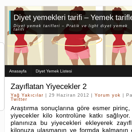
Diyet yemekleri tarifi – Yemek tarifl
Diyet yemek tarifleri – Pratik ve light diyet yemek
tarifi
Anasayfa
Diyet Yemek Listesi
Zayıflatan Yiyecekler 2
Yağ Yakıcılar
| 29 Haziran 2012 |
Yorum yok
| P
Twitter
Araştırma sonuçlarına göre esmer pirinç, 
yiyecekler kilo kontrolüne katkı sağlıyo
planınıza bu yiyecekleri ekleyerek zayıfla
kilonuza ulaşmanın ve formda kalmanın 