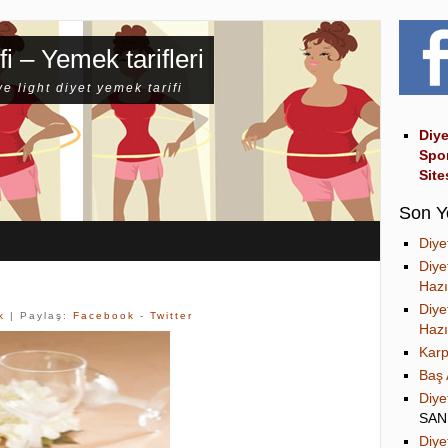
fi – Yemek tarifleri
ve light diyet yemek tarifi
Diye
Spo
Site
Son Y
Diye
Diye
Hazı
Diye
k
| Paylaş:
Facebook
-
Twitter
Hazı
Karp
Baş 
Diye
SA
Diye