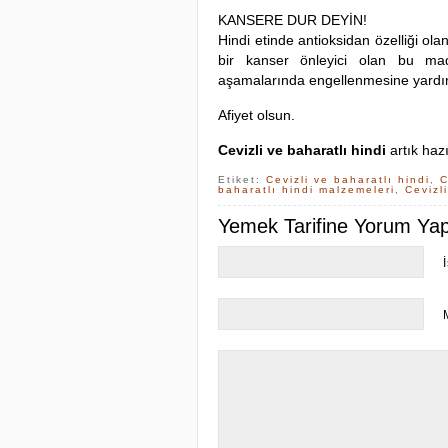
KANSERE DUR DEYİN!
Hindi etinde antioksidan özelliği olan
bir kanser önleyici olan bu m
aşamalarında engellenmesine yardım
Afiyet olsun.
Cevizli ve baharatlı hindi
artık hazı
Etiket:
Cevizli ve baharatlı hindi
,
C
baharatlı hindi malzemeleri
,
Cevizl
Yemek Tarifine Yorum Yapa