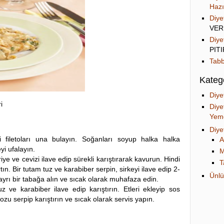
Hazı
Diye
VER
Diye
PIT
Tabb
Katego
Diye
i
Diye
Yeme
Diye
i filetoları una bulayın. Soğanları soyup halka halka
A
yi ufalayın.
M
iye ve cevizi ilave edip sürekli karıştırarak kavurun. Hindi
T
rtın. Bir tutam tuz ve karabiber serpin, sirkeyi ilave edip 2-
Ünlü
e ayrı bir tabağa alın ve sıcak olarak muhafaza edin.
 ve karabiber ilave edip karıştırın. Etleri ekleyip sos
zu serpip karıştırın ve sıcak olarak servis yapın.