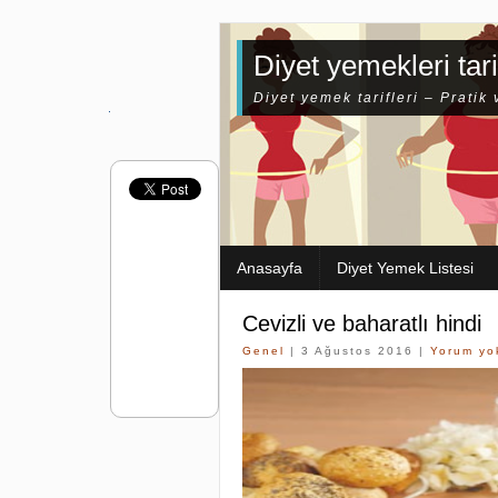
Diyet yemekleri tari
Diyet yemek tarifleri – Pratik 
Anasayfa
Diyet Yemek Listesi
Cevizli ve baharatlı hindi
Genel
| 3 Ağustos 2016 |
Yorum yo