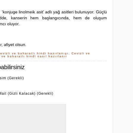
 ‘konjuge linolmeik asit’ adlı yağ asitleri bulunuyor. Güçlü
adde, kanserin hem başlangıcında, hem de oluşum
cı oluyor.
r, afiyet olsun.
evizli ve baharatlı hindi hazırlanışı
,
Cevizli ve
i ve baharatlı hindi nasıl hazırlanır
bilirsiniz
İsim (Gerekli)
Mail (Gizli Kalacak) (Gerekli)