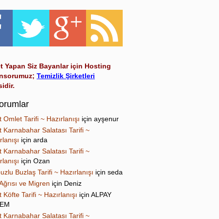
t Yapan Siz Bayanlar için Hosting
nsorumuz;
Temizlik Şirketleri
sidir.
orumlar
t Omlet Tarifi ~ Hazırlanışı
için
ayşenur
t Karnabahar Salatası Tarifi ~
rlanışı
için
arda
t Karnabahar Salatası Tarifi ~
rlanışı
için
Ozan
uzlu Buzlaş Tarifi ~ Hazırlanışı
için
seda
Ağrısı ve Migren
için
Deniz
t Köfte Tarifi ~ Hazırlanışı
için
ALPAY
NEM
t Karnabahar Salatası Tarifi ~