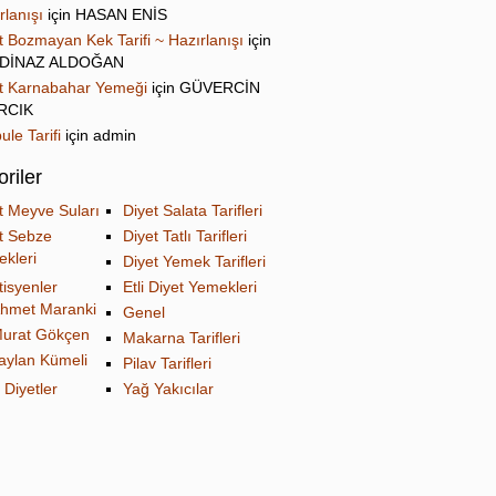
rlanışı
için
HASAN ENİS
t Bozmayan Kek Tarifi ~ Hazırlanışı
için
DİNAZ ALDOĞAN
t Karnabahar Yemeği
için
GÜVERCİN
IRCIK
ule Tarifi
için
admin
riler
t Meyve Suları
Diyet Salata Tarifleri
t Sebze
Diyet Tatlı Tarifleri
kleri
Diyet Yemek Tarifleri
tisyenler
Etli Diyet Yemekleri
hmet Maranki
Genel
urat Gökçen
Makarna Tarifleri
aylan Kümeli
Pilav Tarifleri
 Diyetler
Yağ Yakıcılar