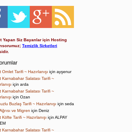
t Yapan Siz Bayanlar için Hosting
nsorumuz;
Temizlik Şirketleri
sidir.
orumlar
t Omlet Tarifi ~ Hazırlanışı
için
ayşenur
t Karnabahar Salatası Tarifi ~
rlanışı
için
arda
t Karnabahar Salatası Tarifi ~
rlanışı
için
Ozan
uzlu Buzlaş Tarifi ~ Hazırlanışı
için
seda
Ağrısı ve Migren
için
Deniz
t Köfte Tarifi ~ Hazırlanışı
için
ALPAY
NEM
t Karnabahar Salatası Tarifi ~