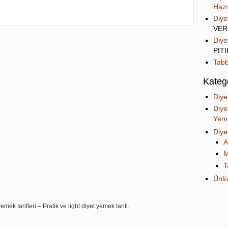
Hazı
Diye
VER
Diye
PIT
Tabb
Katego
Diye
Diye
Yeme
Diye
A
M
T
Ünlü
mek tarifleri – Pratik ve light diyet yemek tarifi.