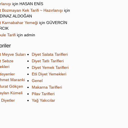
rlanışı
için
HASAN ENİS
t Bozmayan Kek Tarifi ~ Hazırlanışı
için
DİNAZ ALDOĞAN
t Karnabahar Yemeği
için
GÜVERCİN
IRCIK
ule Tarifi
için
admin
riler
t Meyve Suları
Diyet Salata Tarifleri
t Sebze
Diyet Tatlı Tarifleri
kleri
Diyet Yemek Tarifleri
tisyenler
Etli Diyet Yemekleri
hmet Maranki
Genel
urat Gökçen
Makarna Tarifleri
aylan Kümeli
Pilav Tarifleri
 Diyetler
Yağ Yakıcılar