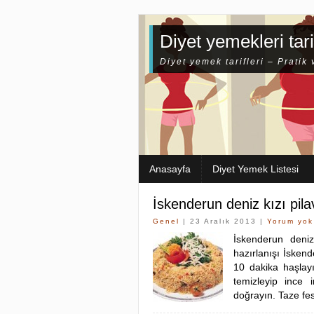
Diyet yemekleri tari
Diyet yemek tarifleri – Pratik 
Anasayfa
Diyet Yemek Listesi
İskenderun deniz kızı pila
Genel
| 23 Aralık 2013 |
Yorum yok
İskenderun deniz
hazırlanışı İskend
10 dakika haşlayı
temizleyip ince
doğrayın. Taze fe