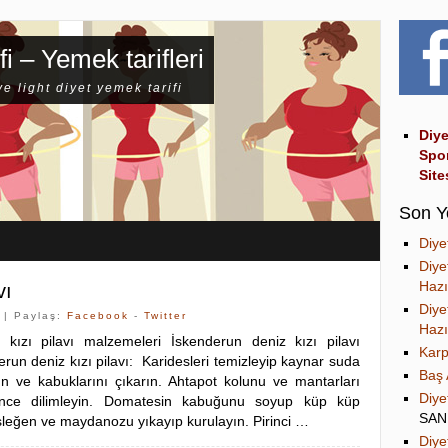
fi – Yemek tarifleri
ve light diyet yemek tarifi
Diye
Spo
Site
Son Y
Diye
Diye
Hazı
vı
Diye
| Paylaş:
Facebook
-
Twitter
Hazı
 kızı pilavı malzemeleri İskenderun deniz kızı pilavı
Karp
erun deniz kızı pilavı: Karidesleri temizleyip kaynar suda
Baş 
n ve kabuklarını çıkarın. Ahtapot kolunu ve mantarları
Diye
 ince dilimleyin. Domatesin kabuğunu soyup küp küp
SA
sleğen ve maydanozu yıkayıp kurulayın. Pirinci …
Diye