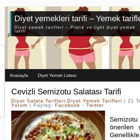
Diyet yemekleri tarifi – Yemek tarifl
Diyet yemek tarifleri – Pratik ve light diyet yemek
tarifi
Anasayfa
Diyet Yemek Listesi
Cevizli Semizotu Salatası Tarifi
Diyet Salata Tarifleri
,
Diyet Yemek Tarifleri
| 21 
Yorum
| Paylaş:
Facebook
-
Twitter
Semizotu 
önerilen 
Genell