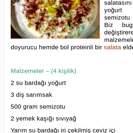
salatası
yoğurt
semizotu 
Biz bug
değiştir
malzemele
doyurucu hemde bol proteinli bir
salata
eld
Malzemeler – (4 kişilik)
2 su bardağı yoğurt
3 diş sarımsak
500 gram semizotu
2 yemek kaşığı sıvıyağ
Yarım su bardağı iri çekilmiş ceviz içi