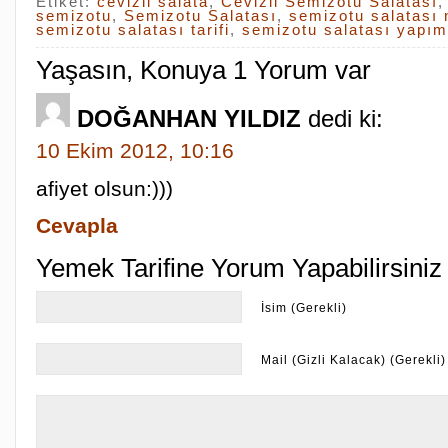
Etiket:
cevizli salata
,
Cevizli Semizotu Salatası
semizotu
,
Semizotu Salatası
,
semizotu salatası n
semizotu salatası tarifi
,
semizotu salatası yapım
Yaşasın, Konuya 1 Yorum var
DOĞANHAN YILDIZ
dedi ki:
10 Ekim 2012, 10:16
afiyet olsun:)))
Cevapla
Yemek Tarifine Yorum Yapabilirsiniz
İsim (Gerekli)
Mail (Gizli Kalacak) (Gerekli)