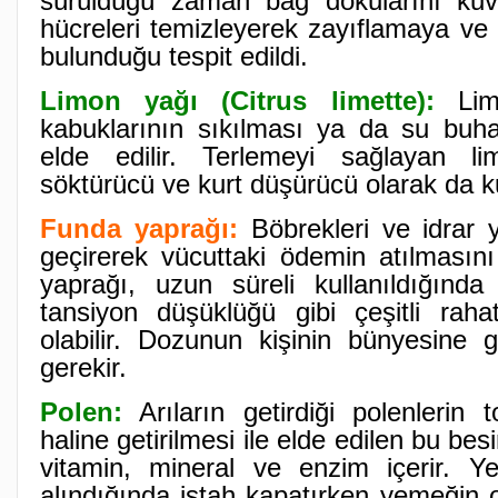
sürüldüğü zaman bağ dokularını kuvve
hücreleri temizleyerek zayıflamaya ve 
bulunduğu tespit edildi.
Limon yağı (Citrus limette):
Limo
kabuklarının sıkılması ya da su buha
elde edilir. Terlemeyi sağlayan li
söktürücü ve kurt düşürücü olarak da ku
Funda yaprağı:
Böbrekleri ve idrar y
geçirerek vücuttaki ödemin atılmasını
yaprağı, uzun süreli kullanıldığında
tansiyon düşüklüğü gibi çeşitli rahat
olabilir. Dozunun kişinin bünyesine 
gerekir.
Polen:
Arıların getirdiği polenlerin 
haline getirilmesi ile elde edilen bu be
vitamin, mineral ve enzim içerir. 
alındığında iştah kapatırken yemeğin o