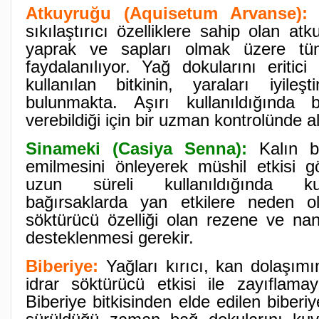
Atkuyruğu (Aquisetum Arvanse):
İ
sıkılaştırıcı özelliklere sahip olan at
yaprak ve sapları olmak üzere tü
faydalanılıyor. Yağ dokularını eritici 
kullanılan bitkinin, yaraları iyileşt
bulunmakta. Aşırı kullanıldığında 
verebildiği için bir uzman kontrolünde al
Sinameki (Casiya Senna):
Kalın b
emilmesini önleyerek müshil etkisi gö
uzun süreli kullanıldığında ku
bağırsaklarda yan etkilere neden ol
söktürücü özelliği olan rezene ve nane 
desteklenmesi gerekir.
Biberiye:
Yağları kırıcı, kan dolaşımın
idrar söktürücü etkisi ile zayıflamay
Biberiye bitkisinden elde edilen biberi