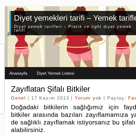
Diyet yemekleri tarifi – Yemek tarifl
Diyet yemek tarifleri – Pratik ve light diyet yemek
tarifi
Anasayfa
Diyet Yemek Listesi
Zayıflatan Şifalı Bitkiler
Genel
| 17 Kasım 2013 |
Yorum yok
| Paylaş:
Fa
Doğadaki bitkilerin sağlığımız için fay
bitkiler arasında bazıları zayıflamamıza y
de sağlıklı zayıflamak istiyorsanız bu şifal
alabilirsiniz.