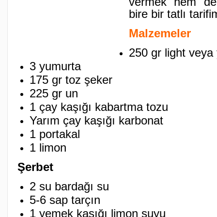
vermek hem de 
bire bir tatlı tarifi
Malzemeler
250 gr light veya
3 yumurta
175 gr toz şeker
225 gr un
1 çay kaşığı kabartma tozu
Yarım çay kaşığı karbonat
1 portakal
1 limon
Şerbet
2 su bardağı su
5-6 sap tarçın
1 yemek kaşığı limon suyu