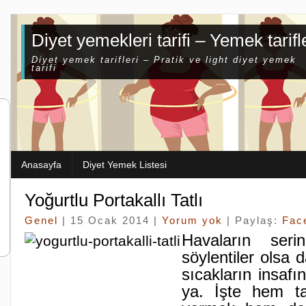
Diyet yemekleri tarifi – Yemek tarifl
Diyet yemek tarifleri – Pratik ve light diyet yemek
tarifi
Anasayfa
Diyet Yemek Listesi
Yoğurtlu Portakallı Tatlı
Genel
| 15 Ocak 2014 |
Yorum yok
| Paylaş:
Fac
Havaların serin
söylentiler olsa 
sıcakların insafı
ya. İşte hem tat