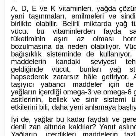
A, D, E ve K vitaminleri, yağda çözün
yani taşınmaları, emilmeleri ve sindir
birlikte olabilir. Belirli miktarda yağ
vücut bu vitaminlerden fayda s
tüketiminin aşırı az olması hor
bozulmasına da neden olabiliyor. Vü
bağışıklık sisteminde de kullanıyor. 
maddelerin kandaki seviyesi tehl
geldiğinde vücut, bunları yağ sto
hapsederek zararsız hâle getiriyor.
taşıyıcı yabancı maddeler için de 
yağların içerdiği omega-3 ve omega-6 g
asitlerinin, bellek ve sinir sistemi 
etkilerini bili, daha yeni anlamaya başlı
İyi de, yağlar bu kadar faydalı ve ger
denli zan altında kaldılar? Yanıt aslın
Yağların, içerdikleri maddelerin fa