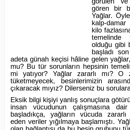
görülen v
gören bir b
Yağlar. Öyle
kalp-damar
kilo fazlası
temelinde 
olduğu gibi 
başladı son 
adeta günah keçisi hâline gelen yağlar
mu? Bu tür sorunların hepsinin temeli
mi yatıyor? Yağlar zararlı mı? O
tüketmeyecek, besinlerimizin arası
çıkaracak mıyız? Dilerseniz bu sorulara
Eksik bilgi kişiyi yanlış sonuçlara götürü
insan vücudunun çalışmasına dair
başladıkça, yağların vücuda zararlı
eden veriler yığılmaya başlamıştı. Yağl
olan bağlantısı da bu besin grubunu t