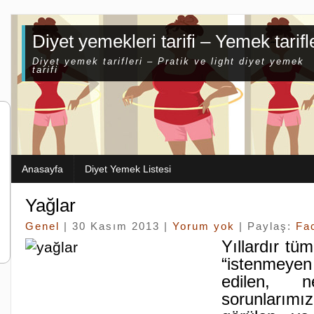
Diyet yemekleri tarifi – Yemek tarifl
Diyet yemek tarifleri – Pratik ve light diyet yemek
tarifi
Anasayfa
Diyet Yemek Listesi
Yağlar
Genel
| 30 Kasım 2013 |
Yorum yok
| Paylaş:
Fa
Yıllardır tüm
“istenmey
edilen, 
sorunlarımı