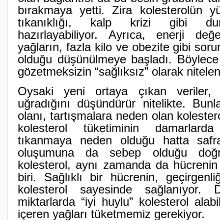
bırakmaya yetti. Zira kolesterolün 
tıkanıklığı, kalp krizi gibi d
hazırlayabiliyor. Ayrıca, enerji de
yağların, fazla kilo ve obezite gibi sor
olduğu düşünülmeye başladı. Böylece 
gözetmeksizin “sağlıksız” olarak nitelend
Oysaki yeni ortaya çıkan veriler, y
uğradığını düşündürür nitelikte. Bunl
olanı, tartışmalara neden olan kolester
kolesterol tüketiminin damarlard
tıkanmaya neden olduğu hatta safr
oluşumuna da sebep olduğu doğr
kolesterol, aynı zamanda da hücrenin 
biri. Sağlıklı bir hücrenin, geçirgenli
kolesterol sayesinde sağlanıyor. Do
miktarlarda “iyi huylu” kolesterol alab
içeren yağları tüketmemiz gerekiyor.