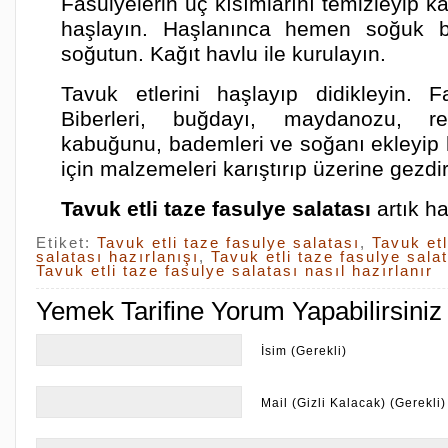
Fasulyelerin uç kısımlarını temizleyip 
haşlayın. Haşlanınca hemen soğuk b
soğutun. Kağıt havlu ile kurulayın.
Tavuk etlerini haşlayıp didikleyin. Fa
Biberleri, buğdayı, maydanozu, r
kabuğunu, bademleri ve soğanı ekleyip
için malzemeleri karıştırıp üzerine gezdir
Tavuk etli taze fasulye salatası
artık ha
Etiket:
Tavuk etli taze fasulye salatası
,
Tavuk etl
salatası hazırlanışı
,
Tavuk etli taze fasulye sala
Tavuk etli taze fasulye salatası nasıl hazırlanır
Yemek Tarifine Yorum Yapabilirsiniz
İsim (Gerekli)
Mail (Gizli Kalacak) (Gerekli)