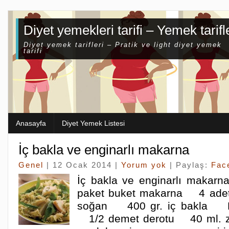
Diyet yemekleri tarifi – Yemek tarifl
Diyet yemek tarifleri – Pratik ve light diyet yemek
tarifi
Anasayfa
Diyet Yemek Listesi
İç bakla ve enginarlı makarna
Genel
| 12 Ocak 2014 |
Yorum yok
| Paylaş:
Fac
İç bakla ve enginarlı maka
paket buket makarna 4 ade
soğan 400 gr. iç bakla Bi
1/2 demet derotu 40 ml. z