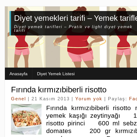
Diyet yemekleri tarifi – Yemek tarifl
Diyet yemek tarifleri – Pratik ve light diyet yemek
tarifi
Anasayfa
Diyet Yemek Listesi
Fırında kırmızıbiberli risotto
Genel
| 21 Kasım 2013 |
Yorum yok
| Paylaş:
Fa
Fırında kırmızıbiberli riso
yemek kaşığı zeytinyağı
risotto pirinci 600 ml se
domates 200 gr kırmızı