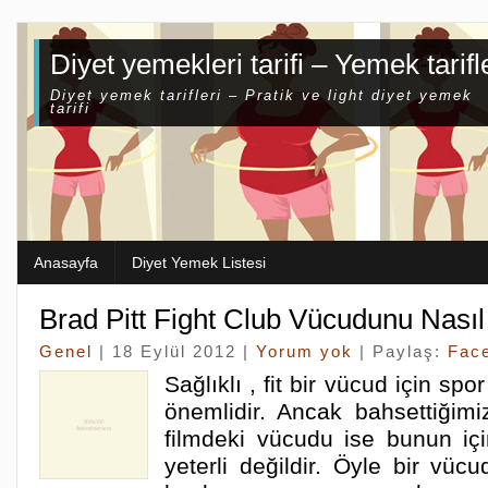
Diyet yemekleri tarifi – Yemek tarifl
Diyet yemek tarifleri – Pratik ve light diyet yemek
tarifi
Anasayfa
Diyet Yemek Listesi
Brad Pitt Fight Club Vücudunu Nasıl
Genel
| 18 Eylül 2012 |
Yorum yok
| Paylaş:
Fac
Sağlıklı , fit bir vücud için sp
önemlidir. Ancak bahsettiğimiz
filmdeki vücudu ise bunun iç
yeterli değildir. Öyle bir vüc