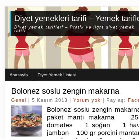
Diyet yemekleri tarifi – Yemek tarifl
Diyet yemek tarifleri – Pratik ve light diyet yemek
tarifi
Anasayfa
Diyet Yemek Listesi
Bolonez soslu zengin makarna
Genel
| 5 Kasım 2013 |
Yorum yok
| Paylaş:
Fac
Bolonez soslu zengin makar
paket mantı makarna 2
domates 1 soğan 1 hav
jambon 100 gr porcini manta