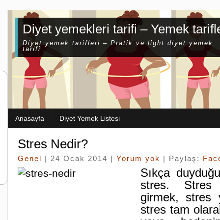
Diyet yemekleri tarifi – Yemek tarifl
Diyet yemek tarifleri – Pratik ve light diyet yemek
tarifi
Anasayfa
Diyet Yemek Listesi
Stres Nedir?
Genel
| 24 Ocak 2014 |
Yorum yok
| Paylaş:
Fac
Sıkça duyduğu
stres. Stres
girmek, stre
stres tam olara