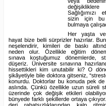
veya bedeni
değişiklikle
Sağlığımızı e
sizin için bu
bulmaya çalışa
Her yaşta v
hayat bize belli sürprizler hazırlar. Bun
neşelendirir, kimileri de baskı altı
neden olur. Özellikle eğitim döne
sınava koştuğumuz dönemlerde, st
düşeriz. Üniversite sınavına hazırla
hissettikleri kim unutabilir ki? O dö
şikâyetiyle bile doktora gitseniz, “stres
konurdu. Doktorlar bu konuda pek de
aslında. Çünkü özellikle uzun süreli s
üzerinde çok değişik etkileri olabiliy
bünyede farklı şekillerde ortaya çıkıyor.
deri rahatsızlıklarından kalp ritm