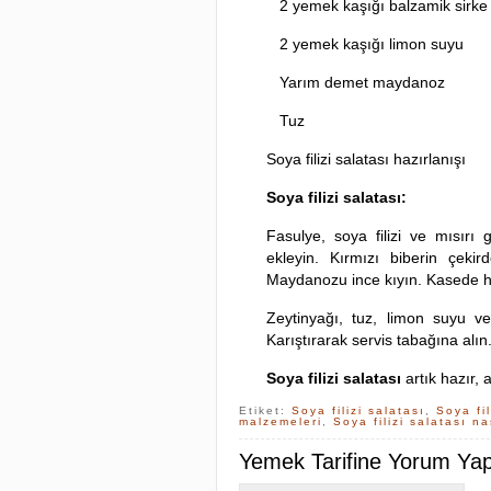
2 yemek kaşığı balzamik sirke
2 yemek kaşığı limon suyu
Yarım demet maydanoz
Tuz
Soya filizi salatası hazırlanışı
Soya filizi salatası:
Fasulye, soya filizi ve mısırı 
ekleyin. Kırmızı biberin çekir
Maydanozu ince kıyın. Kasede h
Zeytinyağı, tuz, limon suyu ve
Karıştırarak servis tabağına alın
Soya filizi salatası
artık hazır, 
Etiket:
Soya filizi salatası
,
Soya fil
malzemeleri
,
Soya filizi salatası na
Yemek Tarifine Yorum Yapa