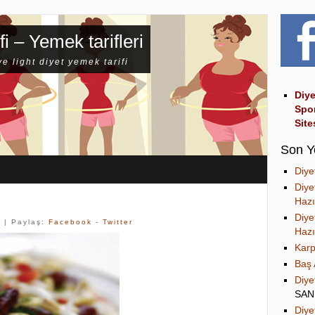
fi – Yemek tarifleri
ve light diyet yemek tarifi
Diye
Spo
Site
Son Y
Diye
Diye
Hazı
Diye
k
| Paylaş:
Facebook
-
Twitter
Hazı
Karp
Baş 
Diye
SA
Diye