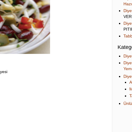
Hazı
Diye
VER
Diye
PIT
Tabb
Katego
Diye
Diye
Yeme
yesi
Diye
A
M
T
Ünlü