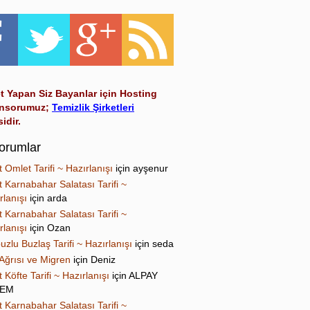
t Yapan Siz Bayanlar için Hosting
nsorumuz;
Temizlik Şirketleri
sidir.
orumlar
t Omlet Tarifi ~ Hazırlanışı
için
ayşenur
t Karnabahar Salatası Tarifi ~
rlanışı
için
arda
t Karnabahar Salatası Tarifi ~
rlanışı
için
Ozan
uzlu Buzlaş Tarifi ~ Hazırlanışı
için
seda
Ağrısı ve Migren
için
Deniz
t Köfte Tarifi ~ Hazırlanışı
için
ALPAY
NEM
t Karnabahar Salatası Tarifi ~