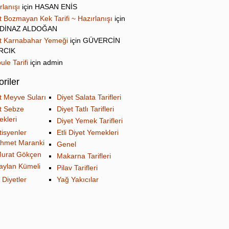
rlanışı
için
HASAN ENİS
t Bozmayan Kek Tarifi ~ Hazırlanışı
için
DİNAZ ALDOĞAN
t Karnabahar Yemeği
için
GÜVERCİN
IRCIK
ule Tarifi
için
admin
riler
t Meyve Suları
Diyet Salata Tarifleri
t Sebze
Diyet Tatlı Tarifleri
kleri
Diyet Yemek Tarifleri
tisyenler
Etli Diyet Yemekleri
hmet Maranki
Genel
urat Gökçen
Makarna Tarifleri
aylan Kümeli
Pilav Tarifleri
 Diyetler
Yağ Yakıcılar