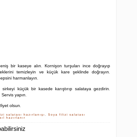
geniş bir kaseye alın. Kornişon turşuları ince doğrayıp
deklerini temizleyin ve küçük kare şeklinde doğrayın.
epsini harmanlayın.
 sirkeyi küçük bir kasede karıştırıp salataya gezdirin.
. Servis yapın.
afiyet olsun.
izi salatası hazırlanışı
,
Soya filizi salatası
sıl hazırlanır
bilirsiniz