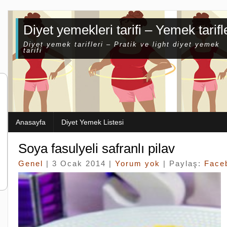
Diyet yemekleri tarifi – Yemek tarifl
Diyet yemek tarifleri – Pratik ve light diyet yemek
tarifi
Anasayfa
Diyet Yemek Listesi
Soya fasulyeli safranlı pilav
Genel
| 3 Ocak 2014 |
Yorum yok
| Paylaş:
Face