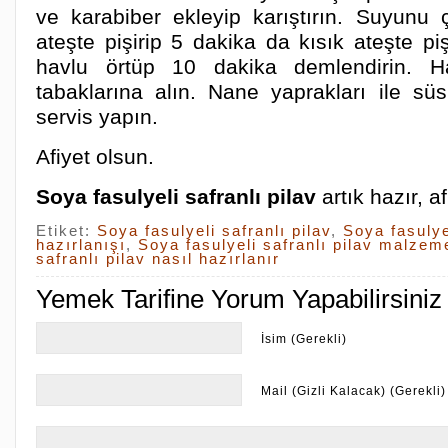
ve karabiber ekleyip karıştırın. Suyunu
ateşte pişirip 5 dakika da kısık ateşte piş
havlu örtüp 10 dakika demlendirin. Ha
tabaklarına alın. Nane yaprakları ile süs
servis yapın.
Afiyet olsun.
Soya fasulyeli safranlı pilav
artık hazır, a
Etiket:
Soya fasulyeli safranlı pilav
,
Soya fasulye
hazırlanışı
,
Soya fasulyeli safranlı pilav malzeme
safranlı pilav nasıl hazırlanır
Yemek Tarifine Yorum Yapabilirsiniz
İsim (Gerekli)
Mail (Gizli Kalacak) (Gerekli)