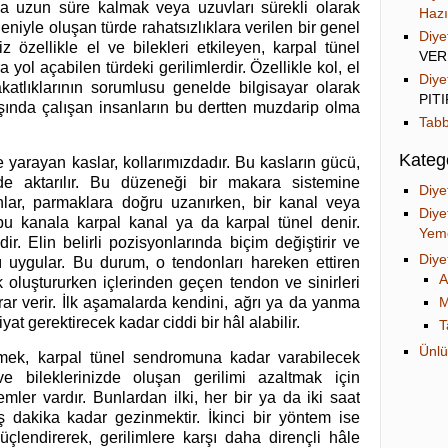
a uzun süre kalmak veya uzuvları sürekli olarak
Hazı
iyle oluşan türde rahatsızlıklara verilen bir genel
Diye
z özellikle el ve bilekleri etkileyen, karpal tünel
VER
 yol açabilen türdeki gerilimlerdir. Özellikle kol, el
Diye
katlıklarının sorumlusu genelde bilgisayar olarak
PIT
şında çalışan insanların bu dertten muzdarip olma
Tabb
Katego
 yarayan kaslar, kollarımızdadır. Bu kasların gücü,
de aktarılır. Bu düzeneği bir makara sistemine
Diye
ar, parmaklara doğru uzanırken, bir kanal veya
Diye
 bu kanala karpal kanal ya da karpal tünel denir.
Yeme
dir. Elin belirli pozisyonlarında biçim değiştirir ve
Diye
 uygular. Bu durum, o tendonları hareken ettiren
A
k oluştururken içlerinden geçen tendon ve sinirleri
rar verir. İlk aşamalarda kendini, ağrı ya da yanma
M
at gerektirecek kadar ciddi bir hâl alabilir.
T
Ünlü
lemek, karpal tünel sendromuna kadar varabilecek
e bileklerinizde oluşan gerilimi azaltmak için
emler vardır. Bunlardan ilki, her bir ya da iki saat
dakika kadar gezinmektir. İkinci bir yöntem ise
üçlendirerek, gerilimlere karşı daha dirençli hâle