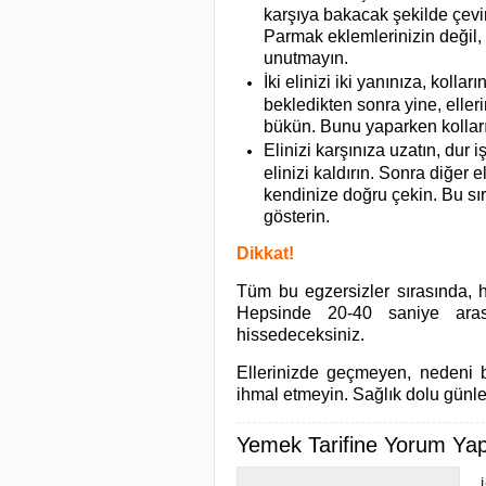
karşıya bakacak şekilde çevir
Parmak eklemlerinizin değil, 
unutmayın.
İki elinizi iki yanınıza, kolla
bekledikten sonra yine, eller
bükün. Bunu yaparken kollar
Elinizi karşınıza uzatın, dur 
elinizi kaldırın. Sonra diğer 
kendinize doğru çekin. Bu s
gösterin.
Dikkat!
Tüm bu egzersizler sırasında, 
Hepsinde 20-40 saniye aras
hissedeceksiniz.
Ellerinizde geçmeyen, nedeni b
ihmal etmeyin. Sağlık dolu günler
Yemek Tarifine Yorum Yapa