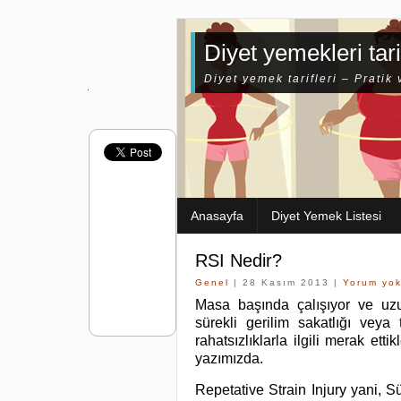
Diyet yemekleri tari
Diyet yemek tarifleri – Pratik 
Anasayfa
Diyet Yemek Listesi
RSI Nedir?
Genel
| 28 Kasım 2013 |
Yorum yo
Masa başında çalışıyor ve uzu
sürekli gerilim sakatlığı veya
rahatsızlıklarla ilgili merak ett
yazımızda.
Repetative Strain Injury yani, Sü