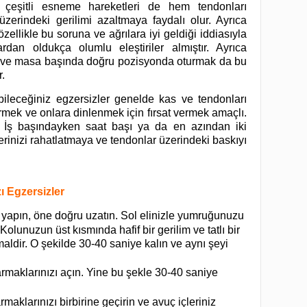
da çeşitli esneme hareketleri de hem tendonları
zerindeki gerilimi azaltmaya faydalı olur. Ayrıca
ellikle bu soruna ve ağrılara iyi geldiği iddiasıyla
rdan oldukça olumlu eleştiriler almıştır. Ayrıca
 ve masa başında doğru pozisyonda oturmak da bu
r.
abileceğiniz egzersizler genelde kas ve tendonları
rmek ve onlara dinlenmek için fırsat vermek amaçlı.
 İş başındayken saat başı ya da en azından iki
lerinizi rahatlatmaya ve tendonlar üzerindeki baskıyı
ı Egzersizler
yapın, öne doğru uzatın. Sol elinizle yumruğunuzu
Kolunuzun üst kısmında hafif bir gerilim ve tatlı bir
aldir. O şekilde 30-40 saniye kalın ve aynı şeyi
armaklarınızı açın. Yine bu şekle 30-40 saniye
armaklarınızı birbirine geçirin ve avuç içleriniz