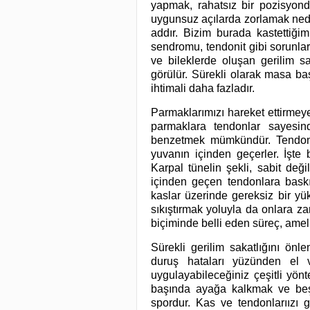
yapmak, rahatsız bir pozisyond
uygunsuz açılarda zorlamak neden
addır. Bizim burada kastettiğimi
sendromu, tendonit gibi sorunlara
ve bileklerde oluşan gerilim sa
görülür. Sürekli olarak masa ba
ihtimali daha fazladır.
Parmaklarımızı hareket ettirmeye
parmaklara tendonlar sayesin
benzetmek mümkündür. Tendonl
yuvanın içinden geçerler. İşte
Karpal tünelin şekli, sabit değil
içinden geçen tendonlara baskı
kaslar üzerinde gereksiz bir yü
sıkıştırmak yoluyla da onlara za
biçiminde belli eden süreç, ameliy
Sürekli gerilim sakatlığını ön
duruş hataları yüzünden el v
uygulayabileceğiniz çeşitli yönt
başında ayağa kalkmak ve beş 
spordur. Kas ve tendonlarıızı g