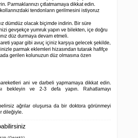
in. Parmaklarınızı çıtlatmamaya dikkat edin.
kollarınızdaki tendonların gerilmesini istiyoruz
rınız dümdüz olacak biçimde indirin. Bir süre
inizi gevşekçe yumruk yapın ve bilekten, içe doğru
ınız düz durmaya devam etmeli.
işareti yapar gibi avuç içiniz karşıya gelecek şekilde,
elinizle parmak eklemleri hizasından tutarak hafifçe
ırada gerilen kolunuzun düz olmasına özen
hareketleri ani ve darbeli yapmamaya dikkat edin.
ı bekleyin ve 2-3 defa yapın. Rahatlamayı
elirsiz ağrılar oluşursa da bir doktora görünmeyi
 dileğiyle.
bilirsiniz
İsim (Gerekli)