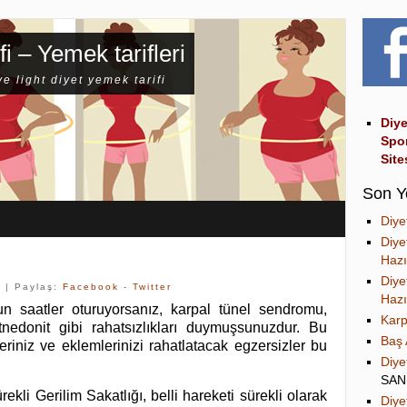
fi – Yemek tarifleri
ve light diyet yemek tarifi
Diye
Spo
Site
Son Y
Diye
Diye
Hazı
Diye
k
| Paylaş:
Facebook
-
Twitter
Hazı
n saatler oturuyorsanız, karpal tünel sendromu,
Karp
 tnedonit gibi rahatsızlıkları duymuşsunuzdur. Bu
Baş 
ikleriniz ve eklemlerinizi rahatlatacak egzersizler bu
Diye
SA
rekli Gerilim Sakatlığı, belli hareketi sürekli olarak
Diye