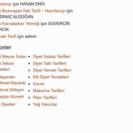
rlanışı
için
HASAN ENİS
t Bozmayan Kek Tarifi ~ Hazırlanışı
için
DİNAZ ALDOĞAN
t Karnabahar Yemeği
için
GÜVERCİN
IRCIK
ule Tarifi
için
admin
riler
t Meyve Suları
Diyet Salata Tarifleri
t Sebze
Diyet Tatlı Tarifleri
kleri
Diyet Yemek Tarifleri
tisyenler
Etli Diyet Yemekleri
hmet Maranki
Genel
urat Gökçen
Makarna Tarifleri
aylan Kümeli
Pilav Tarifleri
 Diyetler
Yağ Yakıcılar