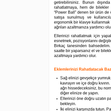
getirebilirsiniz. Bunun dışın
rahatlatmaya, hem de bilekler ü
“Power Ball” denen bir ürün de öz
satışa sunulmuş ve kullanıcıla
ergonomik bir klavye kullanmak
ağrıları azaltmanıza yardımcı olu
Ellerinizi rahatlatmak için yap
esnetmek, pozisyonlarını değişti
Birkaç tanesinden bahsedelim.
saatte bir yaparsanız el ve bilek
azaltmaya yardımcı olur.
Eklemlerinizi Rahatlatacak Baz
Sağ elinizi gevşekçe yumruk 
kavrayın ve içe doğru kıvırın. 
ağrı hissedeceksiniz, bu norm
diğer elinize de yapın.
Ellerinizi öne doğru uzatın p
bekleyin.
İki elinizi karşınızda tutun. P