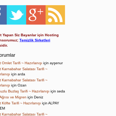
t Yapan Siz Bayanlar için Hosting
nsorumuz;
Temizlik Şirketleri
sidir.
orumlar
t Omlet Tarifi ~ Hazırlanışı
için
ayşenur
t Karnabahar Salatası Tarifi ~
rlanışı
için
arda
t Karnabahar Salatası Tarifi ~
rlanışı
için
Ozan
uzlu Buzlaş Tarifi ~ Hazırlanışı
için
seda
Ağrısı ve Migren
için
Deniz
t Köfte Tarifi ~ Hazırlanışı
için
ALPAY
NEM
t Karnabahar Salatası Tarifi ~