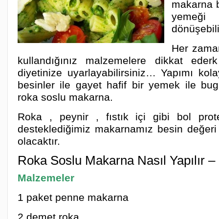
makarna bi
yemeğ
dönüşebil
Her zaman
kullandığınız malzemelere dikkat ederk
diyetinize uyarlayabilirsiniz… Yapımı kola
besinler ile gayet hafif bir yemek ile bu
roka soslu makarna.
Roka , peynir , fıstık içi gibi bol prot
desteklediğimiz makarnamız besin değeri
olacaktır.
Roka Soslu Makarna Nasıl Yapılır – D
Malzemeler
1 paket penne makarna
2 demet roka