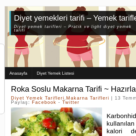
Diyet yemekleri tarifi – Yemek tarifl
Diyet yemek tarifleri – Pratik ve light diyet yemek
tarifi
Anasayfa
Diyet Yemek Listesi
Roka Soslu Makarna Tarifi ~ Hazırla
Diyet Yemek Tarifleri
,
Makarna Tarifleri
| 13 Tem
Paylaş:
Facebook
-
Twitter
Karbonhi
kullanıla
kalori d