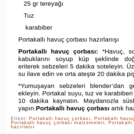
25 gr tereyağı
Tuz
karabiber
Portakallı havuç çorbası hazırlanışı
Portakallı havuç çorbası:
*Havuç, s
kabuklarını soyup küp şeklinde doğ
eriterek sebzeleri 5 dakika soteleyin. Ü
su ilave edin ve orta ateşte 20 dakika piş
*Yumuşayan sebzeleri blender’dan g
ekleyin. Portakal suyu, tuz ve karabiberi
10 dakika kaynatın. Maydanozla süsl
yapın.
Portakallı havuç çorbası
artık ha
Etiket:
Portakallı havuç çorbası
,
Portakallı havu
Portakallı havuç çorbası malzemeleri
,
Portakallı
hazırlanır