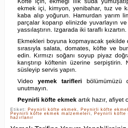
Köfte için, ekmeği ılık suda yumuşatı
ekmek içi, kimyon, yenibahar, tuz ve ka
kaba alıp yoğurun. Hamurdan yarım l
parçalar koparıp elinizde yuvarlayın ve 
yassılaştırın. Izgarada iki taraflı kızartın.
Ekmekleri boyuna kopmayacak şekilde o
sırasıyla salata, domates, köfte ve bur
edin. Kırmızı soğanı soyup piyaz doğ
karıştırıp köftenin üzerine serpiştirin.
süsleyip servis yapın.
Video
yemek tarifleri
bölümümüzü de
unutmayın.
Peynirli köfte ekmek
artık hazır, afiyet 
Etiket:
Peynirli köfte ekmek
,
Peynirli köfte ekme
Peynirli köfte ekmek malzemeleri
,
Peynirli köfte
hazırlanır