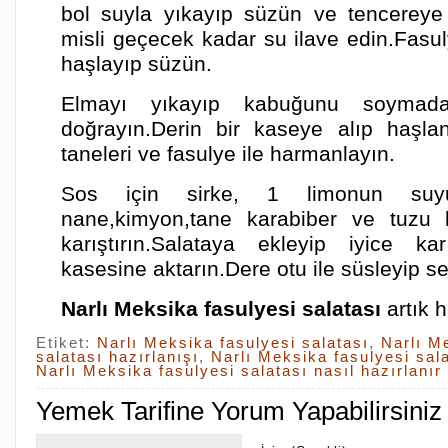
bol suyla yıkayıp süzün ve tencereye a
misli geçecek kadar su ilave edin.Fasul
haşlayıp süzün.
Elmayı yıkayıp kabuğunu soymad
doğrayın.Derin bir kaseye alıp haşla
taneleri ve fasulye ile harmanlayın.
Sos için sirke, 1 limonun suyu
nane,kimyon,tane karabiber ve tuzu
karıştırın.Salataya ekleyip iyice ka
kasesine aktarın.Dere otu ile süsleyip se
Narlı Meksika fasulyesi salatası
artık h
Etiket:
Narlı Meksika fasulyesi salatası
,
Narlı M
salatası hazırlanışı
,
Narlı Meksika fasulyesi sal
Narlı Meksika fasulyesi salatası nasıl hazırlanır
Yemek Tarifine Yorum Yapabilirsiniz