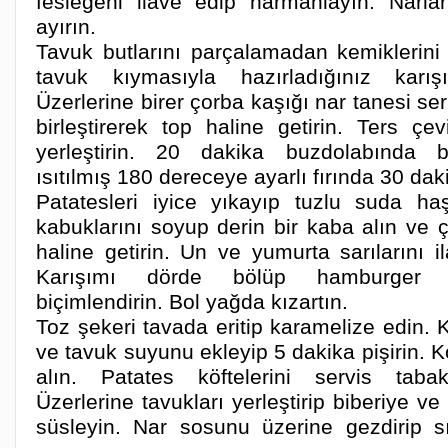
fesleğeni ilave edip harmanlayın. Narlar
ayırın.
Tavuk butlarını parçalamadan kemiklerini 
tavuk kıymasıyla hazırladığınız karışı
Üzerlerine birer çorba kaşığı nar tanesi ser
birleştirerek top haline getirin. Ters çevi
yerleştirin. 20 dakika buzdolabında b
ısıtılmış 180 dereceye ayarlı fırında 30 daki
Patatesleri iyice yıkayıp tuzlu suda ha
kabuklarını soyup derin bir kaba alın ve 
haline getirin. Un ve yumurta sarılarını 
Karışımı dörde bölüp hamburger k
biçimlendirin. Bol yağda kızartın.
Toz şekeri tavada eritip karamelize edin. K
ve tavuk suyunu ekleyip 5 dakika pişirin. 
alın. Patates köftelerini servis tabakl
Üzerlerine tavukları yerleştirip biberiye v
süsleyin. Nar sosunu üzerine gezdirip s