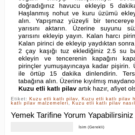
doğradığınız havucu ekleyip 5 dakik
Haşlanmış nohut ve kuru üzümü ekley
alın. Yapışmaz yüzeyli bir tencereye
yarısını aktarın. Üzerine suyunu sü
yarısını ekleyip yayın. Kalan harcı piri
Kalan pirinci de ekleyip yaydıktan sonra 
2 çay kaşığı tuz eklediğiniz 2.5 su 
ekleyin ve tencerenin kapağını kapa
pirinçler yumuşayıncaya kadar pişirin. 
ile örtüp 15 dakika dinlendirin. Ter
tabağına alın. Üzerine kıyılmış maydano
Kuzu etli katlı pilav
artık hazır, afiyet o
Etiket:
Kuzu etli katlı pilav
,
Kuzu etli katlı pilav 
katlı pilav malzemeleri
,
Kuzu etli katlı pilav nası
Yemek Tarifine Yorum Yapabilirsiniz
İsim (Gerekli)