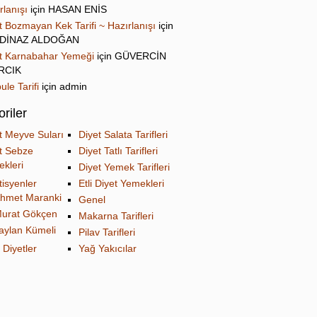
rlanışı
için
HASAN ENİS
t Bozmayan Kek Tarifi ~ Hazırlanışı
için
DİNAZ ALDOĞAN
t Karnabahar Yemeği
için
GÜVERCİN
IRCIK
ule Tarifi
için
admin
riler
t Meyve Suları
Diyet Salata Tarifleri
t Sebze
Diyet Tatlı Tarifleri
kleri
Diyet Yemek Tarifleri
tisyenler
Etli Diyet Yemekleri
hmet Maranki
Genel
urat Gökçen
Makarna Tarifleri
aylan Kümeli
Pilav Tarifleri
 Diyetler
Yağ Yakıcılar