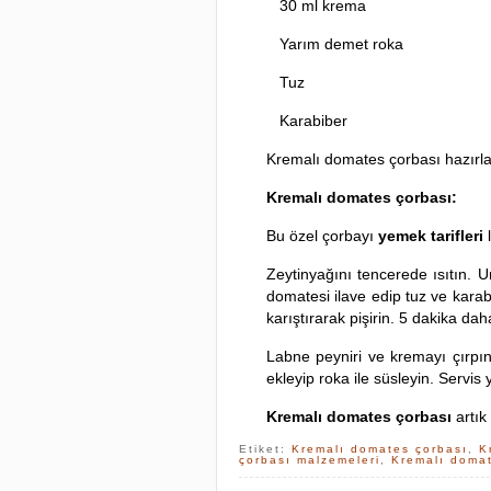
30 ml krema
Yarım demet roka
Tuz
Karabiber
Kremalı domates çorbası hazırla
Kremalı domates çorbası:
Bu özel çorbayı
yemek tarifleri
l
Zeytinyağını tencerede ısıtın.
domatesi ilave edip tuz ve kara
karıştırarak pişirin. 5 dakika daha
Labne peyniri ve kremayı çırpın
ekleyip roka ile süsleyin. Servis 
Kremalı domates çorbası
artık
Etiket:
Kremalı domates çorbası
,
K
çorbası malzemeleri
,
Kremalı domat