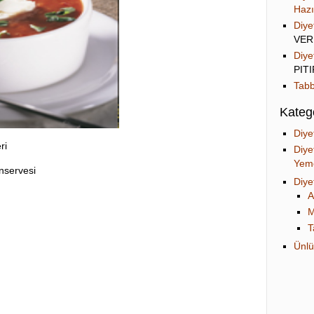
Hazı
Diye
VER
Diye
PIT
Tabb
Katego
Diye
ri
Diye
Yeme
servesi
Diye
A
M
T
Ünlü