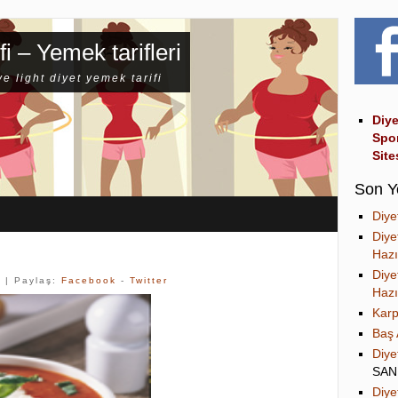
fi – Yemek tarifleri
ve light diyet yemek tarifi
Diye
Spo
Site
Son Y
Diye
Diye
Hazı
Diye
k
| Paylaş:
Facebook
-
Twitter
Hazı
Karp
Baş 
Diye
SA
Diye