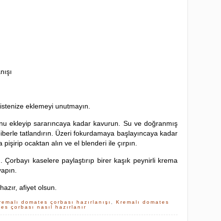
nışı
istenize eklemeyi unutmayın.
 Unu ekleyip sararıncaya kadar kavurun. Su ve doğranmış
biberle tatlandırın. Üzeri fokurdamaya başlayıncaya kadar
 pişirip ocaktan alın ve el blenderi ile çırpın.
. Çorbayı kaselere paylaştırıp birer kaşık peynirli krema
yapın.
 hazır, afiyet olsun.
remalı domates çorbası hazırlanışı
,
Kremalı domates
es çorbası nasıl hazırlanır