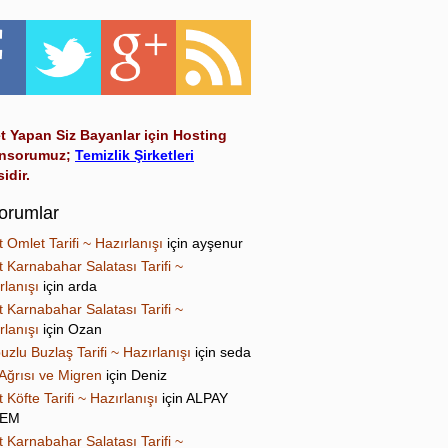
t Yapan Siz Bayanlar için Hosting
nsorumuz;
Temizlik Şirketleri
sidir.
orumlar
t Omlet Tarifi ~ Hazırlanışı
için
ayşenur
t Karnabahar Salatası Tarifi ~
rlanışı
için
arda
t Karnabahar Salatası Tarifi ~
rlanışı
için
Ozan
uzlu Buzlaş Tarifi ~ Hazırlanışı
için
seda
Ağrısı ve Migren
için
Deniz
t Köfte Tarifi ~ Hazırlanışı
için
ALPAY
NEM
t Karnabahar Salatası Tarifi ~