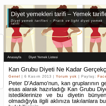
Diyet yemekleri tarifi – Yemek tarifl
Diyet yemek tarifleri – Pratik ve light diyet yemek
tarifi
Anasayfa
Diyet Yemek Listesi
Kan Grubu Diyeti Ne Kadar Gerçekç
Genel
| 6 Kasım 2013 |
Yorum yok
| Paylaş:
Fac
Peter D’Adamo’nun, kan gruplarının gene
esas alarak hazırladığı Kan Grubu Diyeti
istediklerinize ve bu diyetin büny
olmadığıyla ilgili aklınıza takılanlara 