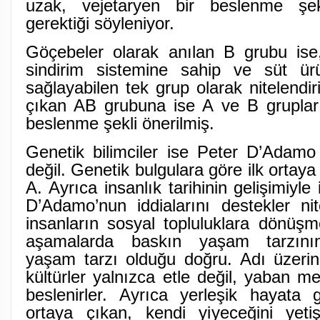
uzak, vejetaryen bir beslenme şe
gerektiği söyleniyor.
Göçebeler olarak anılan B grubu ise
sindirim sistemine sahip ve süt ür
sağlayabilen tek grup olarak nitelendir
çıkan AB grubuna ise A ve B grupları
beslenme şekli önerilmiş.
Genetik bilimciler ise Peter D’Adamo 
değil. Genetik bulgulara göre ilk ortay
A. Ayrıca insanlık tarihinin gelişimiyle 
D’Adamo’nun iddialarını destekler nite
insanların sosyal topluluklara dönüşm
aşamalarda baskın yaşam tarzının,
yaşam tarzı olduğu doğru. Adı üzerind
kültürler yalnızca etle değil, yaban 
beslenirler. Ayrıca yerleşik hayata g
ortaya çıkan, kendi yiyeceğini yetişt