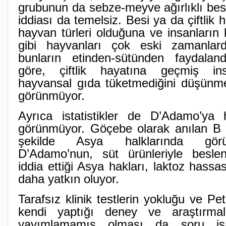
grubunun da sebze-meyve ağırlıklı bes
iddiası da temelsiz. Besi ya da çiftlik 
hayvan türleri olduğuna ve insanların 
gibi hayvanları çok eski zamanlarda
bunların etinden-sütünden faydalandık
göre, çiftlik hayatına geçmiş ins
hayvansal gıda tüketmediğini düşünme
görünmüyor.
Ayrıca istatistikler de D’Adamo’ya 
görünmüyor. Göçebe olarak anılan B
şekilde Asya halklarında görü
D’Adamo’nun, süt ürünleriyle beslen
iddia ettiği Asya hakları, laktoz hassa
daha yatkın oluyor.
Tarafsız klinik testlerin yokluğu ve P
kendi yaptığı deney ve araştırmala
yayımlamamış olması da soru işar