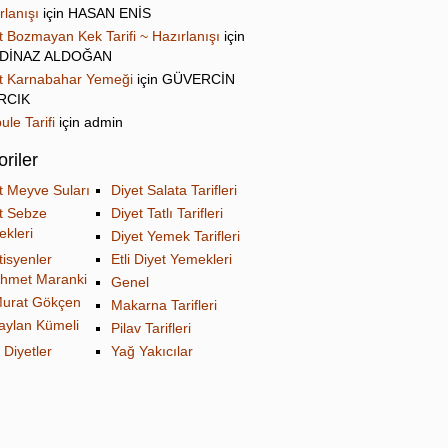
rlanışı
için
HASAN ENİS
t Bozmayan Kek Tarifi ~ Hazırlanışı
için
DİNAZ ALDOĞAN
t Karnabahar Yemeği
için
GÜVERCİN
IRCIK
ule Tarifi
için
admin
riler
t Meyve Suları
Diyet Salata Tarifleri
t Sebze
Diyet Tatlı Tarifleri
kleri
Diyet Yemek Tarifleri
tisyenler
Etli Diyet Yemekleri
hmet Maranki
Genel
urat Gökçen
Makarna Tarifleri
aylan Kümeli
Pilav Tarifleri
 Diyetler
Yağ Yakıcılar