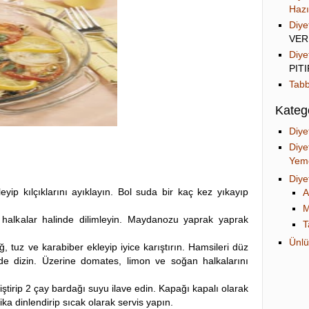
Hazı
Diye
VER
Diye
PIT
Tabb
Katego
Diye
Diye
Yeme
Diye
eyip kılçıklarını ayıklayın. Bol suda bir kaç kez yıkayıp
A
M
halkalar halinde dilimleyin. Maydanozu yaprak yaprak
T
Ünlü
ğ, tuz ve karabiber ekleyip iyice karıştırın. Hamsileri düz
lde dizin. Üzerine domates, limon ve soğan halkalarını
tirip 2 çay bardağı suyu ilave edin. Kapağı kapalı olarak
ika dinlendirip sıcak olarak servis yapın.