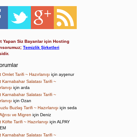
t Yapan Siz Bayanlar için Hosting
nsorumuz;
Temizlik Şirketleri
sidir.
orumlar
t Omlet Tarifi ~ Hazırlanışı
için
ayşenur
t Karnabahar Salatası Tarifi ~
rlanışı
için
arda
t Karnabahar Salatası Tarifi ~
rlanışı
için
Ozan
uzlu Buzlaş Tarifi ~ Hazırlanışı
için
seda
Ağrısı ve Migren
için
Deniz
t Köfte Tarifi ~ Hazırlanışı
için
ALPAY
NEM
t Karnabahar Salatası Tarifi ~