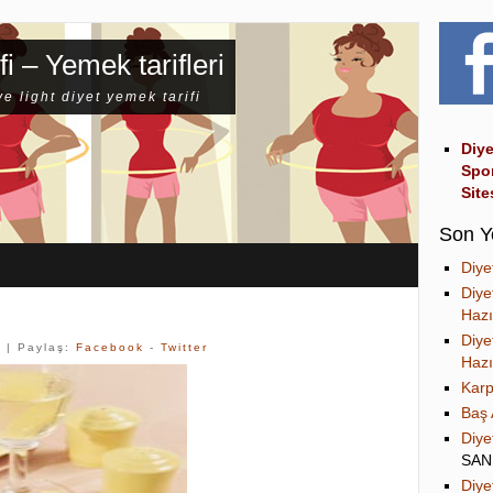
fi – Yemek tarifleri
ve light diyet yemek tarifi
Diye
Spo
Site
Son Y
Diye
Diye
Hazı
Diye
k
| Paylaş:
Facebook
-
Twitter
Hazı
Karp
Baş 
Diye
SA
Diye