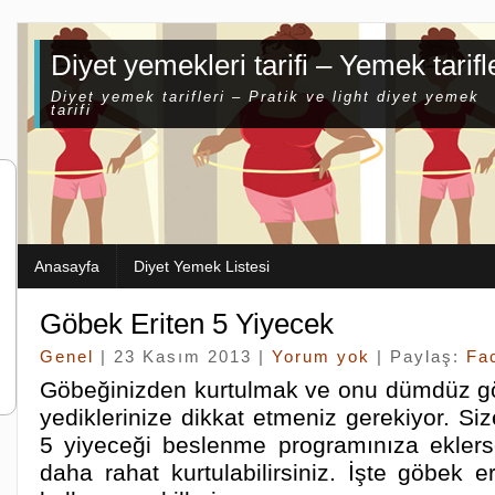
Diyet yemekleri tarifi – Yemek tarifl
Diyet yemek tarifleri – Pratik ve light diyet yemek
tarifi
Anasayfa
Diyet Yemek Listesi
Göbek Eriten 5 Yiyecek
Genel
| 23 Kasım 2013 |
Yorum yok
| Paylaş:
Fa
Göbeğinizden kurtulmak ve onu dümdüz gö
yediklerinize dikkat etmeniz gerekiyor. S
5 yiyeceği beslenme programınıza eklers
daha rahat kurtulabilirsiniz. İşte göbek e