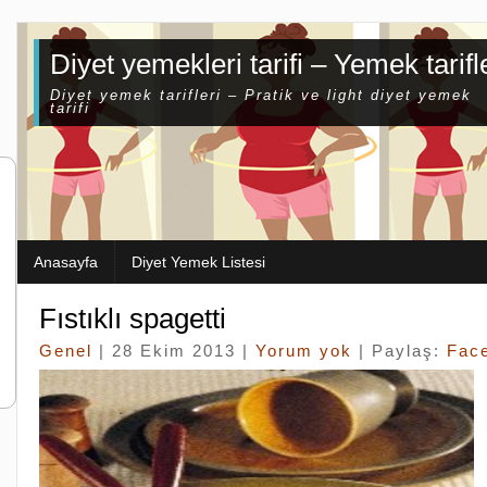
Diyet yemekleri tarifi – Yemek tarifl
Diyet yemek tarifleri – Pratik ve light diyet yemek
tarifi
Anasayfa
Diyet Yemek Listesi
Fıstıklı spagetti
Genel
| 28 Ekim 2013 |
Yorum yok
| Paylaş:
Fac