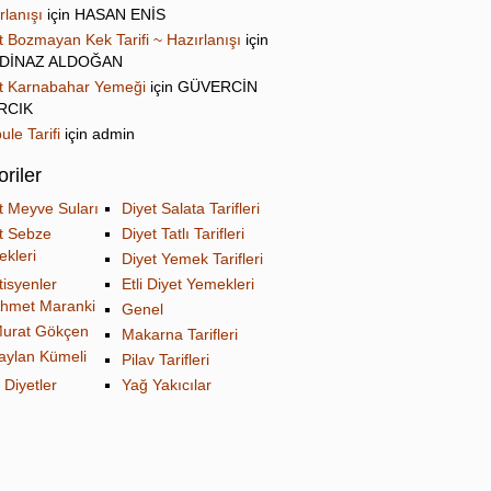
rlanışı
için
HASAN ENİS
t Bozmayan Kek Tarifi ~ Hazırlanışı
için
DİNAZ ALDOĞAN
t Karnabahar Yemeği
için
GÜVERCİN
IRCIK
ule Tarifi
için
admin
riler
t Meyve Suları
Diyet Salata Tarifleri
t Sebze
Diyet Tatlı Tarifleri
kleri
Diyet Yemek Tarifleri
tisyenler
Etli Diyet Yemekleri
hmet Maranki
Genel
urat Gökçen
Makarna Tarifleri
aylan Kümeli
Pilav Tarifleri
 Diyetler
Yağ Yakıcılar