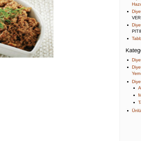
Hazı
Diye
VER
Diye
PIT
Tabb
Katego
Diye
Diye
Yeme
Diye
A
M
T
Ünlü