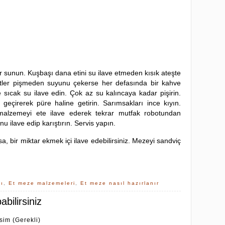
r sunun. Kuşbaşı dana etini su ilave etmeden kısık ateşte
Etler pişmeden suyunu çekerse her defasında bir kahve
sıcak su ilave edin. Çok az su kalıncaya kadar pişirin.
geçirerek püre haline getirin. Sarımsakları ince kıyın.
malzemeyi ete ilave ederek tekrar mutfak robotundan
u ilave edip karıştırın. Servis yapın.
a, bir miktar ekmek içi ilave edebilirsiniz. Mezeyi sandviç
şı
,
Et meze malzemeleri
,
Et meze nasıl hazırlanır
bilirsiniz
İsim (Gerekli)