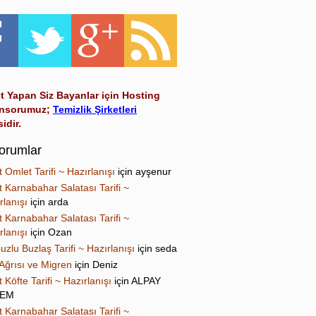
t Yapan Siz Bayanlar için Hosting
nsorumuz;
Temizlik Şirketleri
sidir.
orumlar
t Omlet Tarifi ~ Hazırlanışı
için
ayşenur
t Karnabahar Salatası Tarifi ~
rlanışı
için
arda
t Karnabahar Salatası Tarifi ~
rlanışı
için
Ozan
uzlu Buzlaş Tarifi ~ Hazırlanışı
için
seda
Ağrısı ve Migren
için
Deniz
t Köfte Tarifi ~ Hazırlanışı
için
ALPAY
NEM
t Karnabahar Salatası Tarifi ~