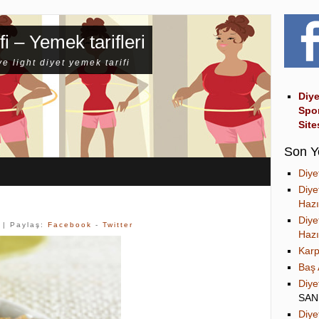
fi – Yemek tarifleri
ve light diyet yemek tarifi
Diye
Spo
Site
Son Y
Diye
Diye
Hazı
Diye
| Paylaş:
Facebook
-
Twitter
Hazı
Karp
Baş 
Diye
SA
Diye