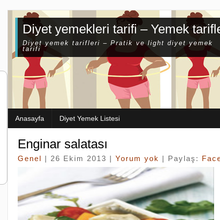
Diyet yemekleri tarifi – Yemek tarifl
Diyet yemek tarifleri – Pratik ve light diyet yemek
tarifi
Anasayfa
Diyet Yemek Listesi
Enginar salatası
Genel
| 26 Ekim 2013 |
Yorum yok
| Paylaş:
Fac