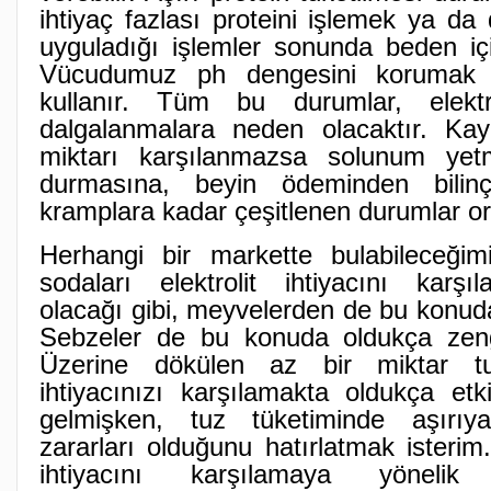
ihtiyaç fazlası proteini işlemek ya da 
uyguladığı işlemler sonunda beden içi a
Vücudumuz ph dengesini korumak içi
kullanır. Tüm bu durumlar, elektr
dalgalanmalara neden olacaktır. Kaybe
miktarı karşılanmazsa solunum yetm
durmasına, beyin ödeminden bili
kramplara kadar çeşitlenen durumlar or
Herhangi bir markette bulabileceği
sodaları elektrolit ihtiyacını karş
olacağı gibi, meyvelerden de bu konuda 
Sebzeler de bu konuda oldukça zeng
Üzerine dökülen az bir miktar tu
ihtiyacınızı karşılamakta oldukça etkil
gelmişken, tuz tüketiminde aşırı
zararları olduğunu hatırlatmak isterim.
ihtiyacını karşılamaya yönelik