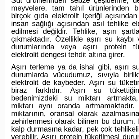
Süt ürünlerinden sebze çeşitlerine, d
meyvelere, tam tahıl ürünlerinden ba
birçok gıda elektrolit içeriği açısında
insan sağlığı açısından asıl tehlike ele
edilmesi değildir. Tehlike, aşırı şartl
çıkmaktadır. Özellikle aşırı su kaybı
durumlarında veya aşırı protein tü
elektrolit dengesi tehdit altına girer.
Aşırı terleme ya da ishal gibi, aşırı s
durumlarda vücudumuz, sıvıyla birli
elektrolit de kaybeder. Aşırı su tüke
biraz farklıdır. Aşırı su tükettiğ
bedenimizdeki su miktarı artmakta, 
miktarı aynı oranda artmamaktadır. 
miktarının, oransal olarak azalmasın
zehirlenmesi olarak bilinen bu durum,
kalp durmasına kadar, pek çok tehlike
verebilir. Aşırı protein tüketilmesi du