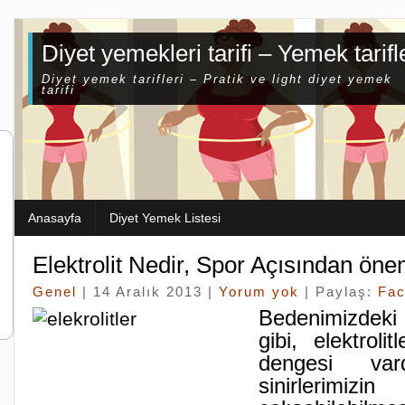
Diyet yemekleri tarifi – Yemek tarifl
Diyet yemek tarifleri – Pratik ve light diyet yemek
tarifi
Anasayfa
Diyet Yemek Listesi
Elektrolit Nedir, Spor Açısından öne
Genel
| 14 Aralık 2013 |
Yorum yok
| Paylaş:
Fa
Bedenimizdeki 
gibi, elektrolit
dengesi va
sinirleri