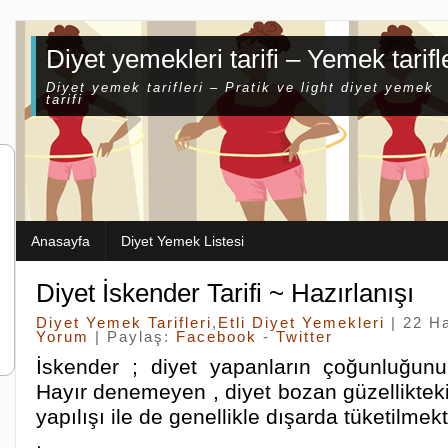
Diyet yemekleri tarifi – Yemek tarifl
Diyet yemek tarifleri – Pratik ve light diyet yemek
tarifi
Anasayfa
Diyet Yemek Listesi
Diyet İskender Tarifi ~ Hazırlanışı
Diyet Yemek Tarifleri
,
Etli Diyet Yemekleri
| 22 H
Yorum
| Paylaş:
Facebook
-
Twitter
İskender ; diyet yapanların çoğunluğunu
Hayır denemeyen , diyet bozan güzelliktek
yapılışı ile de genellikle dışarda tüketilmekt