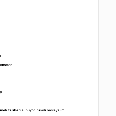
ı
domates
şı
mek tarifleri
sunuyor. Şimdi başlayalım…