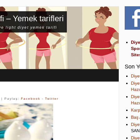
fi – Yemek tarifleri
ve light diyet yemek tarifi
Diye
Spo
Site
Son Y
Diye
Diye
Hazı
Diye
| Paylaş:
Facebook
-
Twitter
Hazı
Karp
Baş 
Diye
SA
Diye