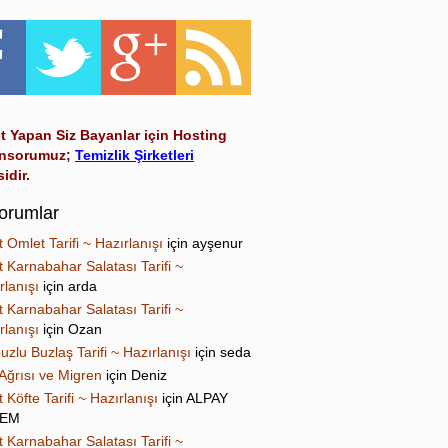
t Yapan Siz Bayanlar için Hosting
nsorumuz;
Temizlik Şirketleri
sidir.
orumlar
t Omlet Tarifi ~ Hazırlanışı
için
ayşenur
t Karnabahar Salatası Tarifi ~
rlanışı
için
arda
t Karnabahar Salatası Tarifi ~
rlanışı
için
Ozan
uzlu Buzlaş Tarifi ~ Hazırlanışı
için
seda
Ağrısı ve Migren
için
Deniz
t Köfte Tarifi ~ Hazırlanışı
için
ALPAY
NEM
t Karnabahar Salatası Tarifi ~