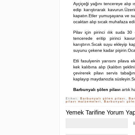
Ayçiçeği yağını tencereye alıp ıs
edip karıştırarak kavurun.Üze
kapatın.Etler yumuşayana ve suy
ocaktan alıp sıcak muhafaza edi
Pilav için pirinci ılık suda 3
tencerede eritip pirinci ka
karıştırın.Sıcak suyu ekleyip ka
suyunu çekene kadar pişirin.Ocakt
Etli fasulyenin yarısını pilava e
kek kalıbına alıp (kalıbın şeklini
çevirerek pilavı servis tabağın
kaplayıp maydanozla süsleyin.S
Barbunyalı şölen pilavı
artık h
Etiket:
Barbunyalı şölen pilavı
,
Bar
pilavı malzemeleri
,
Barbunyalı şölen
Yemek Tarifine Yorum Yapa