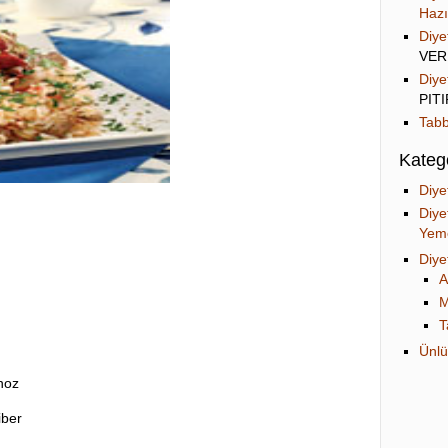
Hazı
Diye
VER
Diye
PIT
Tabb
Katego
Diye
Diye
Yeme
Diye
A
M
T
Ünlü
noz
iber