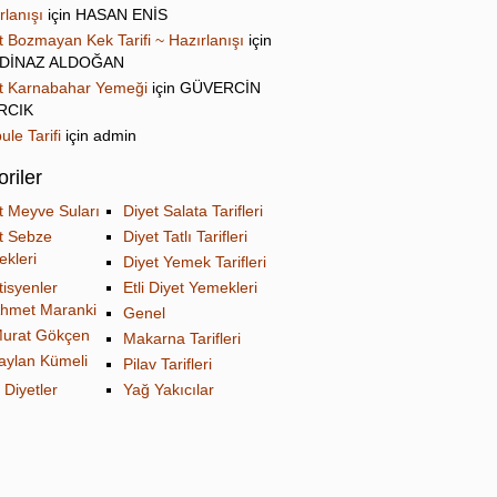
rlanışı
için
HASAN ENİS
t Bozmayan Kek Tarifi ~ Hazırlanışı
için
DİNAZ ALDOĞAN
t Karnabahar Yemeği
için
GÜVERCİN
IRCIK
ule Tarifi
için
admin
riler
t Meyve Suları
Diyet Salata Tarifleri
t Sebze
Diyet Tatlı Tarifleri
kleri
Diyet Yemek Tarifleri
tisyenler
Etli Diyet Yemekleri
hmet Maranki
Genel
urat Gökçen
Makarna Tarifleri
aylan Kümeli
Pilav Tarifleri
 Diyetler
Yağ Yakıcılar