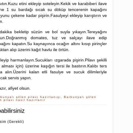
ıtın.Kuzu etini ekleyip soteleyin.Kekik ve karabiberi ilave
rine 1 su bardağı sıcak su döküp tencerenin kapağını
unu çekene kadar pişirin.Fasulyeyi ekleyip karıştırın ve
n.
0 dakika bekletip süzün ve bol suyla yıkayın.Tereyağını
vurun.Doğranmış domates, tuz ve salçayı ilave edip
pağını kapatın.Su kaynayınca ocağın altını kısıp pirinçler
an alıp üzerini kağıt havlu ile örtün.
kleyip harmanlayın.Sucukları ızgarada pişirin.Pilavı şekilli
 alması için) üzerine kaşığın tersi ile bastırın.Kalıbı ters
a alın.Üzerini kalan etli fasulye ve sucuk dilimleriyle
ıcak servis yapın.
azır, afiyet olsun.
bunyalı şölen pilavı hazırlanışı
,
Barbunyalı şölen
 pilavı nasıl hazırlanır
bilirsiniz
İsim (Gerekli)