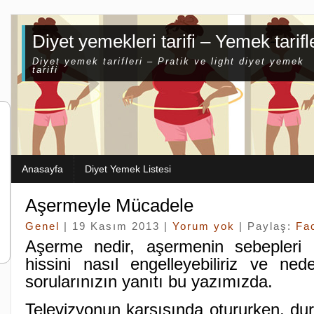
Diyet yemekleri tarifi – Yemek tarifl
Diyet yemek tarifleri – Pratik ve light diyet yemek
tarifi
Anasayfa
Diyet Yemek Listesi
Aşermeyle Mücadele
Genel
| 19 Kasım 2013 |
Yorum yok
| Paylaş:
Fa
Aşerme nedir, aşermenin sebepleri 
hissini nasıl engelleyebiliriz ve ned
sorularınızın yanıtı bu yazımızda.
Televizyonun karşısında otururken, du