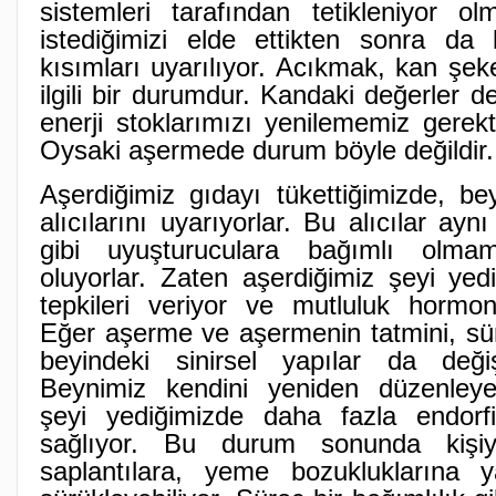
sistemleri tarafından tetikleniyor ol
istediğimizi elde ettikten sonra da b
kısımları uyarılıyor. Acıkmak, kan şek
ilgili bir durumdur. Kandaki değerler d
enerji stoklarımızı yenilememiz gerekti
Oysaki aşermede durum böyle değildir.
Aşerdiğimiz gıdayı tükettiğimizde, be
alıcılarını uyarıyorlar. Bu alıcılar ay
gibi uyuşturuculara bağımlı olm
oluyorlar. Zaten aşerdiğimiz şeyi yed
tepkileri veriyor ve mutluluk hormonla
Eğer aşerme ve aşermenin tatmini, süre
beyindeki sinirsel yapılar da deği
Beynimiz kendini yeniden düzenleye
şeyi yediğimizde daha fazla endorf
sağlıyor. Bu durum sonunda kişiyi
saplantılara, yeme bozukluklarına 