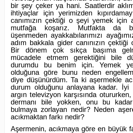
bir şey çeker ya hani. Saatlerdir akl
ihtiyaçlar için yerimizden kıpırdama
canımızın çektiği o şeyi yemek için 
mutfağa koşarız. Mutfakta da b
üşenmeden ayakkabılarımızı ayağımız
adım bakkala gider canınızın çektiği o
Bir dönem çok sıkça başıma gel
mücadele etmem gerektiğini bile d
durumdu bu benim için. Yemek yem
olduğuna göre bunu neden engellem
diye düşünürdüm. Ta ki aşermekle acık
durum olduğunu anlayana kadar. İyi
argın televizyon karşısında otururken,
dermanı bile yokken, onu bu kadar
bulmaya zorlayan nedir? Neden aşer
acıkmaktan farkı nedir?
Aşermenin, acıkmaya göre en büyük far