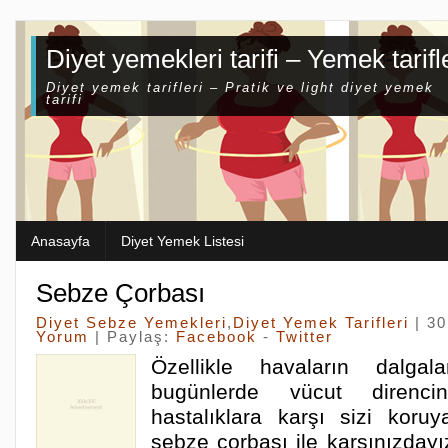
Diyet yemekleri tarifi – Yemek tarifl
Diyet yemek tarifleri – Pratik ve light diyet yemek
tarifi
Anasayfa
Diyet Yemek Listesi
Sebze Çorbası
Diyet Sebze Yemekleri
,
Diyet Yemek Tarifleri
| 30
Yorum
| Paylaş:
Facebook
-
Twitter
Özellikle havaların dalgal
bugünlerde vücut direncin
hastalıklara karşı sizi koruy
sebze çorbası ile karşınızdayız