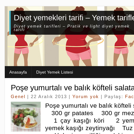
Diyet yemekleri tarifi – Yemek tarifl
Diyet yemek tarifleri – Pratik ve light diyet yemek
tarifi
Anasayfa
Diyet Yemek Listesi
Poşe yumurtalı ve balık köfteli salat
Genel
| 22 Aralık 2013 |
Yorum yok
| Paylaş:
Fa
Poşe yumurtalı ve balık köfteli
300 gr patates 300 gr mez
1 çay kaşığı köri 2 yem
yemek kaşığı zeytinyağı T