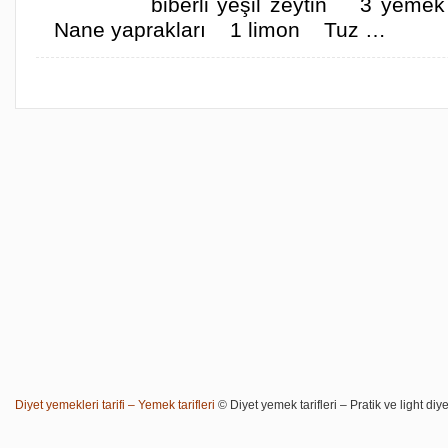
biberli yeşil zeytin 3 yemek 
Nane yaprakları 1 limon Tuz …
Diyet yemekleri tarifi – Yemek tarifleri
© Diyet yemek tarifleri – Pratik ve light diye