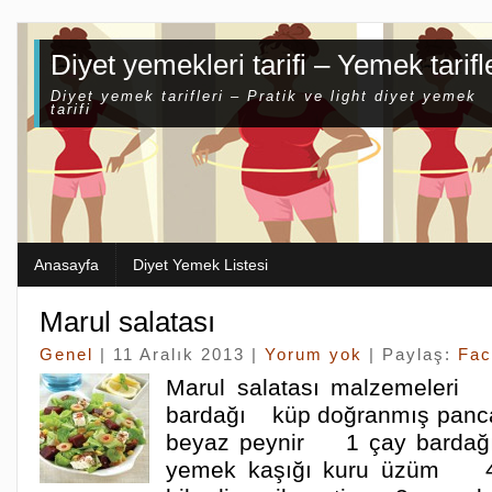
Diyet yemekleri tarifi – Yemek tarifl
Diyet yemek tarifleri – Pratik ve light diyet yemek
tarifi
Anasayfa
Diyet Yemek Listesi
Marul salatası
Genel
| 11 Aralık 2013 |
Yorum yok
| Paylaş:
Fac
Marul salatası malzemele
bardağı küp doğranmış panc
beyaz peynir 1 çay bardağ
yemek kaşığı kuru üzüm 4 