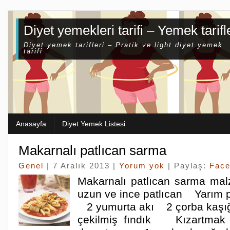
Diyet yemekleri tarifi – Yemek tarifl
Diyet yemek tarifleri – Pratik ve light diyet yemek
tarifi
Anasayfa
Diyet Yemek Listesi
Makarnalı patlıcan sarma
Genel
| 7 Aralık 2013 |
Yorum yok
| Paylaş:
Fac
Makarnalı patlıcan sarma m
uzun ve ince patlıcan Yarım p
2 yumurta akı 2 çorba kaşığı
çekilmiş fındık Kızartmak