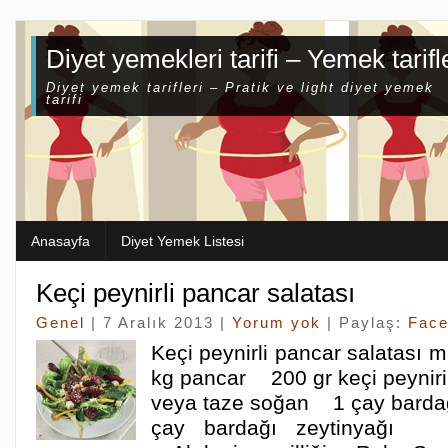
Diyet yemekleri tarifi – Yemek tarifl
Diyet yemek tarifleri – Pratik ve light diyet yemek
tarifi
Anasayfa
Diyet Yemek Listesi
Keçi peynirli pancar salatası
Genel
| 7 Aralık 2013 |
Yorum yok
| Paylaş:
Fac
Keçi peynirli pancar salatası
kg pancar 200 gr keçi peynir
veya taze soğan 1 çay bardağ
çay bardağı zeytinyağı