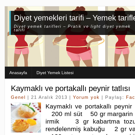
Diyet yemekleri tarifi – Yemek tarifl
Diyet yemek tarifleri – Pratik ve light diyet yemek
tarifi
Anasayfa
Diyet Yemek Listesi
Kaymaklı ve portakallı peynir tatlısı
Genel
| 21 Aralık 2013 |
Yorum yok
| Paylaş:
Fa
Kaymaklı ve portakallı peynir 
200 ml süt 50 gr margarin
irmik 3 gr kabartma toz
rendelenmiş kabuğu 2 gr v