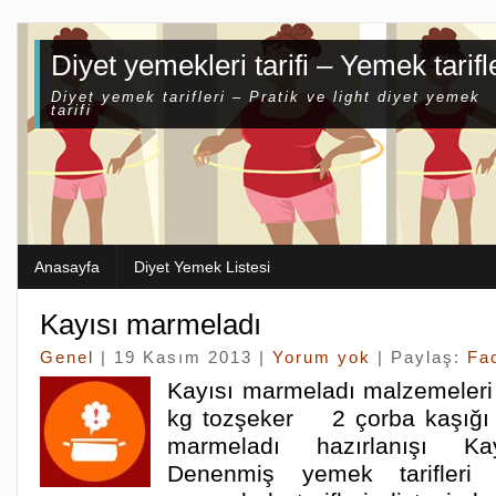
Diyet yemekleri tarifi – Yemek tarifl
Diyet yemek tarifleri – Pratik ve light diyet yemek
tarifi
Anasayfa
Diyet Yemek Listesi
Kayısı marmeladı
Genel
| 19 Kasım 2013 |
Yorum yok
| Paylaş:
Fa
Kayısı marmeladı malzemele
kg tozşeker 2 çorba kaşığı 
marmeladı hazırlanışı Ka
Denenmiş yemek tarifleri 