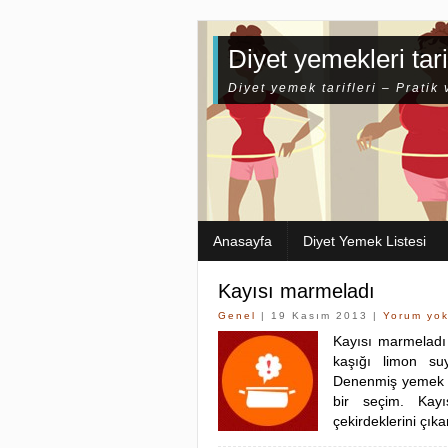
Diyet yemekleri tari
Diyet yemek tarifleri – Pratik 
Anasayfa
Diyet Yemek Listesi
Kayısı marmeladı
Genel
| 19 Kasım 2013 |
Yorum yo
Kayısı marmelad
kaşığı limon su
Denenmiş yemek tar
bir seçim. Kayı
çekirdeklerini çıka