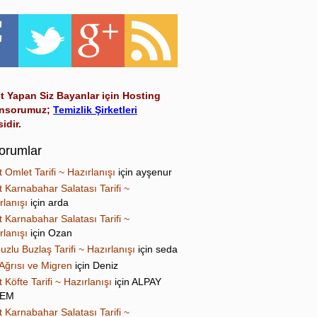
t Yapan Siz Bayanlar için Hosting
nsorumuz;
Temizlik Şirketleri
sidir.
orumlar
t Omlet Tarifi ~ Hazırlanışı
için
ayşenur
t Karnabahar Salatası Tarifi ~
rlanışı
için
arda
t Karnabahar Salatası Tarifi ~
rlanışı
için
Ozan
uzlu Buzlaş Tarifi ~ Hazırlanışı
için
seda
Ağrısı ve Migren
için
Deniz
t Köfte Tarifi ~ Hazırlanışı
için
ALPAY
NEM
t Karnabahar Salatası Tarifi ~