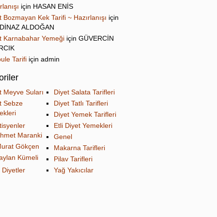
rlanışı
için
HASAN ENİS
t Bozmayan Kek Tarifi ~ Hazırlanışı
için
DİNAZ ALDOĞAN
t Karnabahar Yemeği
için
GÜVERCİN
IRCIK
ule Tarifi
için
admin
riler
t Meyve Suları
Diyet Salata Tarifleri
t Sebze
Diyet Tatlı Tarifleri
kleri
Diyet Yemek Tarifleri
tisyenler
Etli Diyet Yemekleri
hmet Maranki
Genel
urat Gökçen
Makarna Tarifleri
aylan Kümeli
Pilav Tarifleri
 Diyetler
Yağ Yakıcılar