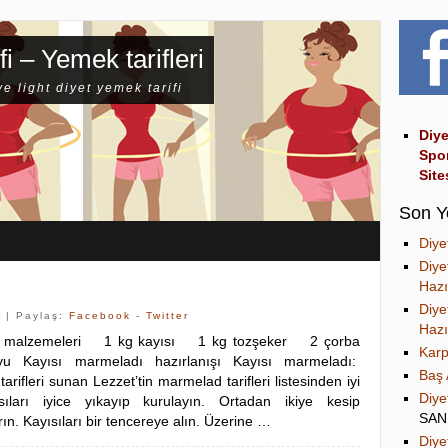
fi – Yemek tarifleri
ve light diyet yemek tarifi
Diye
Spo
Site
Son Y
Diye
Diye
Hazı
Diye
k
| Paylaş:
Facebook
-
Twitter
Hazı
ı malzemeleri 1 kg kayısı 1 kg tozşeker 2 çorba
Karp
yu Kayısı marmeladı hazırlanışı Kayısı marmeladı:
Baş 
ifleri sunan Lezzet’tin marmelad tarifleri listesinden iyi
Diye
sıları iyice yıkayıp kurulayın. Ortadan ikiye kesip
SA
rın. Kayısıları bir tencereye alın. Üzerine …
Diye