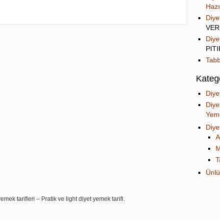
Hazı
Diye
VER
Diye
PIT
Tabb
Katego
Diye
Diye
Yeme
Diye
A
M
T
Ünlü
mek tarifleri – Pratik ve light diyet yemek tarifi.