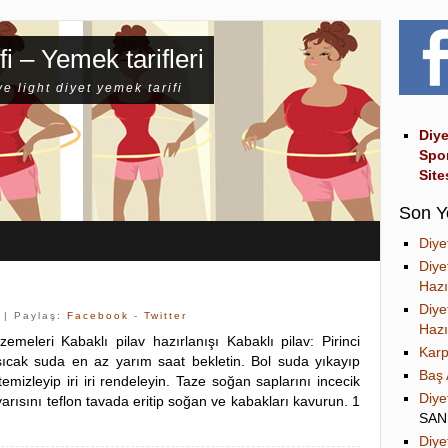
fi – Yemek tarifleri
ve light diyet yemek tarifi
Diye
Spo
Site
Son Y
Diye
Diye
Hazı
Diye
| Paylaş:
Facebook
-
Twitter
Hazı
zemeleri Kabaklı pilav hazırlanışı Kabaklı pilav: Pirinci
Karp
sıcak suda en az yarım saat bekletin. Bol suda yıkayıp
Baş 
emizleyip iri iri rendeleyin. Taze soğan saplarını incecik
Diye
yarısını teflon tavada eritip soğan ve kabakları kavurun. 1
SA
Diye