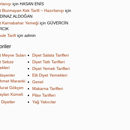
rlanışı
için
HASAN ENİS
t Bozmayan Kek Tarifi ~ Hazırlanışı
için
DİNAZ ALDOĞAN
t Karnabahar Yemeği
için
GÜVERCİN
IRCIK
ule Tarifi
için
admin
riler
t Meyve Suları
Diyet Salata Tarifleri
t Sebze
Diyet Tatlı Tarifleri
kleri
Diyet Yemek Tarifleri
tisyenler
Etli Diyet Yemekleri
hmet Maranki
Genel
urat Gökçen
Makarna Tarifleri
aylan Kümeli
Pilav Tarifleri
 Diyetler
Yağ Yakıcılar