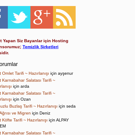
t Yapan Siz Bayanlar için Hosting
nsorumuz;
Temizlik Şirketleri
sidir.
orumlar
t Omlet Tarifi ~ Hazırlanışı
için
ayşenur
t Karnabahar Salatası Tarifi ~
rlanışı
için
arda
t Karnabahar Salatası Tarifi ~
rlanışı
için
Ozan
uzlu Buzlaş Tarifi ~ Hazırlanışı
için
seda
Ağrısı ve Migren
için
Deniz
t Köfte Tarifi ~ Hazırlanışı
için
ALPAY
NEM
t Karnabahar Salatası Tarifi ~