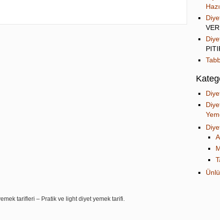
Hazı
Diye
VER
Diye
PIT
Tabb
Katego
Diye
Diye
Yeme
Diye
A
M
T
Ünlü
mek tarifleri – Pratik ve light diyet yemek tarifi.