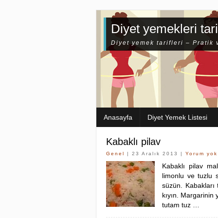
Diyet yemekleri tari
Diyet yemek tarifleri – Pratik 
Anasayfa
Diyet Yemek Listesi
Kabaklı pilav
Genel
| 23 Aralık 2013 |
Yorum yok
Kabaklı pilav mal
limonlu ve tuzlu 
süzün. Kabakları t
kıyın. Margarinin 
tutam tuz …