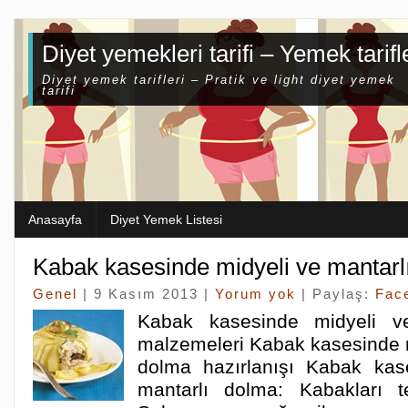
Diyet yemekleri tarifi – Yemek tarifl
Diyet yemek tarifleri – Pratik ve light diyet yemek
tarifi
Anasayfa
Diyet Yemek Listesi
Kabak kasesinde midyeli ve mantarl
Genel
| 9 Kasım 2013 |
Yorum yok
| Paylaş:
Fac
Kabak kasesinde midyeli v
malzemeleri Kabak kasesinde m
dolma hazırlanışı Kabak kas
mantarlı dolma: Kabakları te