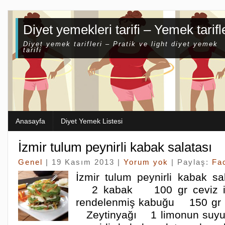
Diyet yemekleri tarifi – Yemek tarifl
Diyet yemek tarifleri – Pratik ve light diyet yemek
tarifi
Anasayfa
Diyet Yemek Listesi
İzmir tulum peynirli kabak salatası
Genel
| 19 Kasım 2013 |
Yorum yok
| Paylaş:
Fa
İzmir tulum peynirli kabak sa
2 kabak 100 gr ceviz iç
rendelenmiş kabuğu 150 gr İz
Zeytinyağı 1 limonun suyu