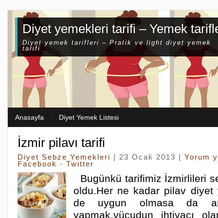
Diyet yemekleri tarifi – Yemek tarifl
Diyet yemek tarifleri – Pratik ve light diyet yemek
tarifi
Anasayfa
Diyet Yemek Listesi
İzmir pilavı tarifi
Diyet Sebze Yemekleri
| 23 Ocak 2013 |
Yorum 
Facebook
-
Twitter
Bugünkü tarifimiz İzmirlileri se
oldu.Her ne kadar pilav diyet 
de uygun olmasa da ar
yapmak,vücudun ihtiyacı ola