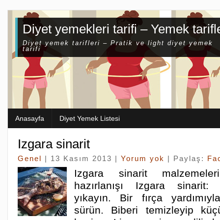
Diyet yemekleri tarifi – Yemek tarifl
Diyet yemek tarifleri – Pratik ve light diyet yemek
tarifi
Anasayfa
Diyet Yemek Listesi
Izgara sinarit
Genel
| 13 Kasım 2013 |
Yorum yok
| Paylaş:
Fa
Izgara sinarit malzemeler
hazırlanışı Izgara sinarit: 
yıkayın. Bir fırça yardımıyl
sürün. Biberi temizleyip küç