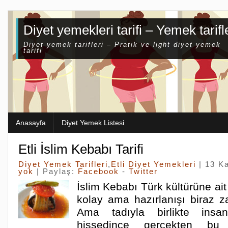
Diyet yemekleri tarifi – Yemek tarifl
Diyet yemek tarifleri – Pratik ve light diyet yemek
tarifi
Anasayfa
Diyet Yemek Listesi
Etli İslim Kebabı Tarifi
Diyet Yemek Tarifleri
,
Etli Diyet Yemekleri
| 13 K
yok
| Paylaş:
Facebook
-
Twitter
İslim Kebabı Türk kültürüne ait 
kolay ama hazırlanışı biraz z
Ama tadıyla birlikte insa
hissedince gerçekten bu